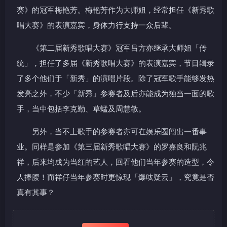
赛》的冠军梅艳芳。梅艳芳作为大师姐，经常担任《新秀歌
唱大赛》的表演嘉宾，身体力行支持一众后辈。
《第二届新秀歌唱大赛》冠军吕方亦继承大师姐「传
统」，担任了多届《新秀歌唱大赛》的表演嘉宾，节目辑录
了多个他们于「新秀」的演唱片段。除了冠军歌手能够发热
发亮之外，不少「新秀」参赛者及后亦能成为独当一面的歌
手，当中包括李克勤、草蜢及周慧敏。
另外，当不上歌手的参赛者亦可在娱乐圈闯出一番事
业。同样是参加《第三届新秀歌唱大赛》的罗嘉良和阮兆
祥，后来均成为当红的艺人，回看他们当年参赛的造型，令
人捧腹！而祥仔当年参赛时更惊现「爆呔疑云」，究竟是否
真有其事？