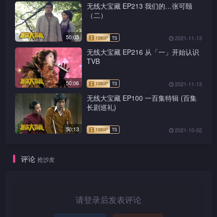
无线大宝藏 EP213 我们的…张可颐
（二）
50:03
2021-11-13
无线大宝藏 EP216 从「一」开始认识
TVB
50:06
2021-11-13
无线大宝藏 EP100 一百集特辑 (百集
长剧巡礼)
50:13
2021-10-02
1080P
TS
评论
抢沙发
请登录后发表评论
1080P
TS