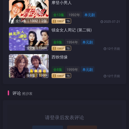
摩登小男人
全13集
1992年
单元剧
全13集丨1992丨2版
2025-07-21
镇金女人周记 (第二辑)
全9集
1994年
单元剧
全9集丨1994
12个月前
西铁情缘
全8集
1999年
单元剧
全8集丨1999
12个月前
评论
抢沙发
请登录后发表评论
1080P
TS