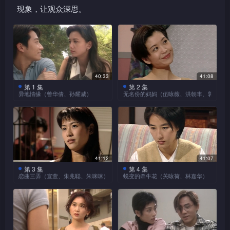
现象，让观众深思。
40:33
41:08
第 1 集
第 2 集
异地情缘（曾华倩、孙耀威）
无名份的妈妈（伍咏薇、洪朝丰、郭少云
本集以短剧形式探讨女强
本集以短剧形式探讨假如
人面对爱情时的抉择。
女人突然发现自己是第三者时
Annie(曾华倩饰)是制衣公司的
会有什么反应。广告公司经理
高级经理，一直以来都是单身
Joyce(伍咏薇饰)与离过婚的
一人，直至公司派遣她到国内
Chris(洪朝丰饰)是热恋的恋
视察而认识了向导和司机张军
人，Joyce深爱Chris，甚至想
41:12
41:07
(孙耀威饰)。虽然军比Annie年
过要嫁给Chris。一天，Joyce
第 3 集
第 4 集
恋曲三弄（宣萱、朱兆聪、朱咪咪）
蜕变的牵牛花（关咏荷、林嘉华）
少，但却对Annie暗生情愫，
竟发现Chris与妻子(郭少云饰)
后来Annie终于接受了军，即
本集以短剧形式探讨女人
根本没有离婚，二人还旧情复
本集以短剧形式探讨小女
使与军相隔二地，二人仍不时
到底追求怎样的爱情和婚姻。
炽，Joyce对Chris即死心，时
人面对婚姻失败，会怎样站起
通电联系感情，可惜好景不
余宝文(宣萱饰)一而再地冲动
Joyce发现自己已怀孕，但她
来。乐瑶(关咏荷饰)一毕业就
常，Annie始终敌不过流言，
结婚，结果婚姻失败，其实文
并不打算告知Chris，得到家
嫁给一鸣(林嘉华饰)，组织温
最后忍痛与军分手。
只想找个百分百深爱自己的
人和朋友的谅解，Joyce打算
馨的三人家庭，但八年过去，