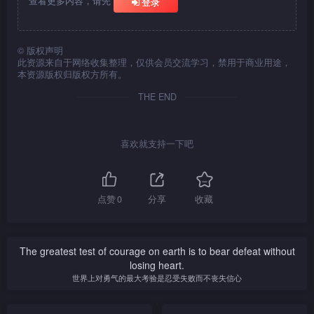
查看更多内容，请先
登录
友情，决心与阿King分手，甚
(李子雄饰)，二人竟然日久生
至远走法国。四年后，阿惠与
情，互生情愫，但碍于Eve已
阿King、Queenie重逢，阿惠
为人妻，Eve只好将爱隐藏起
和阿King其实从来没有忘记对
来。周见Eve与康感情良好，
©
版权声明
此资源来自于网络收集整理，仅供会员交流学习，禁用于商业用途，
方，最后阿King向阿惠求婚。
就认定妻子与康有染，更错手
本资源版权归版权方所有。
令Eve小产，Eve伤心欲绝，
周向Eve认错，Eve终原谅
THE END
周，但好景不常，周又再冷落
Eve，时康亦发现自己对Eve
是认真，可惜Eve得悉其身份
喜欢就支持一下吧
后，不肯接受康，决定离开二
男，后来Eve与康重逢，Eve
愿与康再续前缘。
点赞
0
分享
收藏
The greatest test of courage on earth is to bear defeat without
losing heart.
世界上对勇气的最大考验是忍受失败而不丧失信心