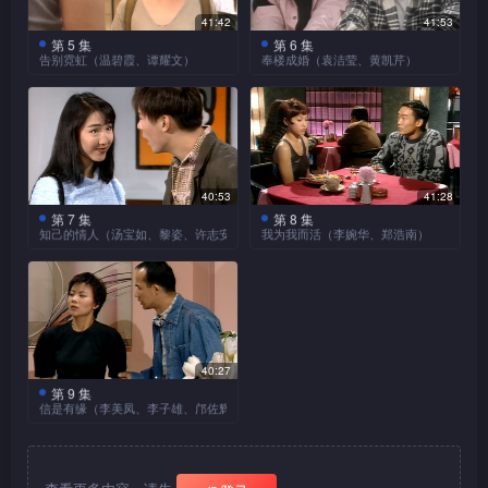
人，只是一直未遇上，母亲
独力养大儿子。
一鸣竟然有外遇，最后更与乐
41:42
41:53
(朱咪咪饰)看见女儿随意就结
瑶离婚。失婚后的乐瑶一厥不
第 5 集
第 6 集
告别霓虹（温碧霞、谭耀文）
奉楼成婚（袁洁莹、黄凯芹）
婚离婚，苦口相劝，却被指责
振，机缘巧合下，认识了颜永
思想保守，不合时宜。文离婚
本集的主角莫绮琪(温碧
辉(海俊杰饰)，弟弟(苏永康饰)
本集的女主角Mary(袁洁
后，很快就遇上旧情人Ray(朱
霞饰)为了自己的理想而放弃
出言激励，最后乐瑶成功开展
莹饰)是个金钱至上的女子，
兆聪饰)，文与Ray重修旧好，
正当职业，又与男友分手，成
自己的事业，更决定自力更
为求赚钱，她甚至不介意与友
Ray百分百深爱文，但此时文
为夜总会小姐，绮琪希望创业
新，不再依靠别人。
人John(黄凯芹饰)假结婚，以
才发现原来自己所追求的并不
成为婚纱店老板而到银行贷
获得利益，一直暗恋Mary的
止是百分百的爱，还有踏实的
款，因而认识了李忠信(谭耀
John则对她千依百顺。结后，
40:53
41:28
生活，便忍痛与Ray分手。
文饰)，忠信对绮琪一见钟
二人虽住在同一屋簷下，但
第 7 集
第 8 集
知己的情人（汤宝如、黎姿、许志安）
我为我而活（李婉华、郑浩南）
情，绮琪渐接受忠信，怎料忠
John对Mary绝无不轨，令
信竟然背着绮琪到处沾花惹
如果你发现自己的男友是
Mary慢慢对他动情。一次
今集的主角Pauline(李婉
草，二人结婚当日，绮琪终于
好朋友的男友，你会如何选
Mary遇劫，John终于鼓起勇
华饰)是个独身主义者，虽然
忍无可忍，一走了之。
择？今集的女主角阿惠就选择
气向她表白，二人终成为真正
追求者众，但她却宁愿继续做
了友情。阿惠(汤宝如饰)和
夫妻。
单身贵族。直至Pauline认识
Queenie(黎姿饰)情同姐妹，
了阿Mark(郑浩南饰)，二人逐
可惜上天作弄，阿惠的男友竟
渐发展成情侣，阿Mark希望与
40:27
然是Queenie的前男友阿
Pauline长厢厮守，可惜
第 9 集
信是有缘（李美凤、李子雄、邝佐辉）
King(许志安饰)。虽然阿惠并
Pauline却不肯放弃单身的生
不是二人的第三者，但
备受丈夫周先生(邝佐辉
活，最后二人亦告分手。
Queenie对阿King仍未死心，
饰)冷落的Eve(李美凤饰)遇上
面对爱情与友情，阿惠选择了
受周所指派的私家侦探陆永康