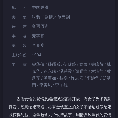
中国香港
地区
时装／剧情／单元剧
类型
粤语原声
语言
无字幕
字幕
全 9 集
集数
1994
上映年份
曾华倩 / 孙耀威 / 伍咏薇 / 宣萱 / 关咏荷 / 林
主演
嘉华 / 苏永康 / 温碧霞 / 谭耀文 / 袁洁莹 / 黄
凯芹 / 汤宝如 / 黎姿 / 许志安 / 李婉华 / 郑浩
南 / 李美凤 / 李子雄
香港女性的爱情及婚姻观念变得开放，有女子为求得到
真爱，随意结婚离婚，亦有金钱至上的女子不惜透过假结婚
以获得利益。剧集包含九个爱情故事，剧情反映当代的爱情