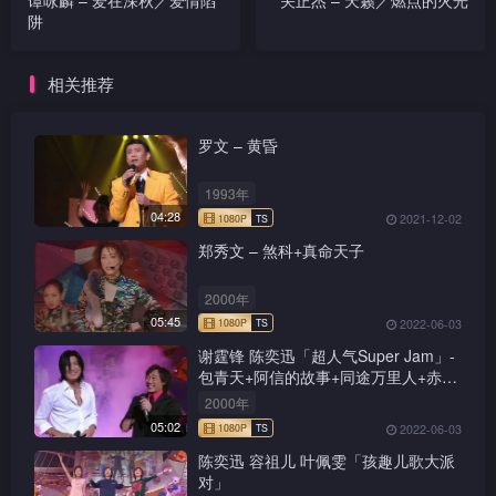
谭咏麟 – 爱在深秋／爱情陷
关正杰 – 天籁／燃点的火光
阱
相关推荐
罗文 – 黄昏
1993年
04:28
2021-12-02
郑秀文 – 煞科+真命天子
2000年
05:45
2022-06-03
谢霆锋 陈奕迅「超人气Super Jam」-
包青天+阿信的故事+同途万里人+赤的
疑惑+新鸳鸯蝴蝶梦+前程锦绣
2000年
05:02
2022-06-03
陈奕迅 容祖儿 叶佩雯「孩趣儿歌大派
对」