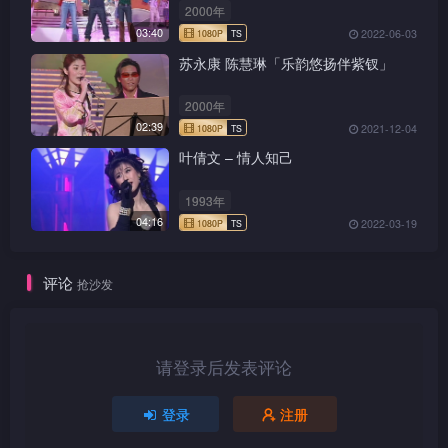
2000年
03:40
2022-06-03
苏永康 陈慧琳「乐韵悠扬伴紫钗」
2000年
02:39
2021-12-04
1080P
TS
叶倩文 – 情人知己
1993年
04:16
2022-03-19
1080P
TS
评论
抢沙发
请登录后发表评论
1080P
TS
登录
注册