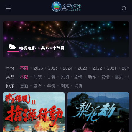
电视电影
共126个节目
年份
不限
2026
2025
2024
2023
2022
2021
20年
类型
不限
时装
古装
民初
剧情
动作
爱情
喜剧
排序
更新
发布
年份
浏览
点赞