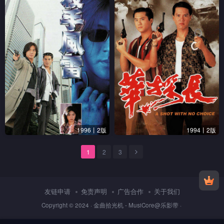
1996丨2版
1994丨2版
1
2
3
友链申请
免责声明
广告合作
关于我们
Copyright © 2024 ·
金曲拾光机 - MusiCore@乐影带
·