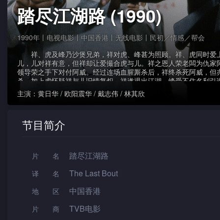
踏尽江湖路 (1990)
1990年丨电视电影丨中国香港丨无线电影丨民初／情感／帮会
祥、虎及峰乃沙煲兄弟，祥对虎、峰甚为照顾。祥、虎同时爱
儿，儿对祥有意，但祥却让爱撮合虎与儿。祥之恩人荣老闆为仇家
领导荣之手下对付阿威。经过连场血腥厮杀后，祥终杀死阿威，但
杀，加上虎怀疑祥与儿旧情复炽，祥遂退出江湖。峰受不住名利引
卖毒品，为虎发现，峰辣手杀虎灭口，儿查出真相，向祥求助。祥
主演：
黄日华 / 欧阳震华 / 戴志伟 / 林其欣
峰势...
节目简介
踏尽江湖路
片名
The Last Bout
译名
中国香港
地区
TVB电影
片 商