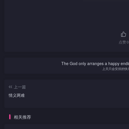
峰受不住名利引诱，瞒著祥贩卖毒品，为虎发现，峰辣手
灭口，儿查出真相，向祥求助。祥重出江湖，但峰势力已坐大
及儿人单力薄，唯与峰斗智斗力。
点赞
0
The God only arranges a happy ending. I
上天只会安排的快
上一篇
情义两难
相关推荐