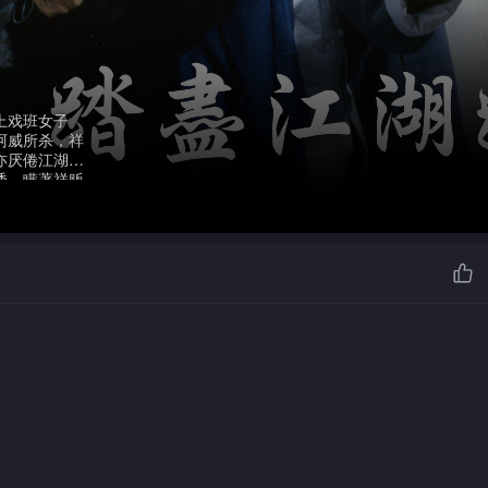
上戏班女子
阿威所杀，祥
亦厌倦江湖仇
诱，瞒著祥贩
重出江湖，但