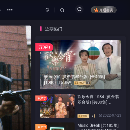
开通会员
近期热门
TOP1
欢乐今宵 (黄金翡翠台版) [全45集]
[1080P-TS源码]
欢乐今宵 1984 (黄金翡
TOP2
翠台版) [共30集]
[1080P-TS源码]
2022-07-23
Music Break [共185集]
TOP3