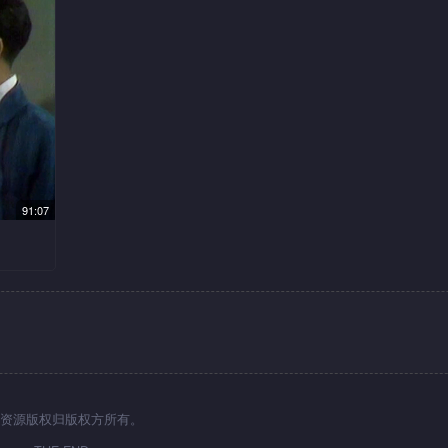
91:07
为照
合虎
仇，
，祥
，祥
资源版权归版权方所有。