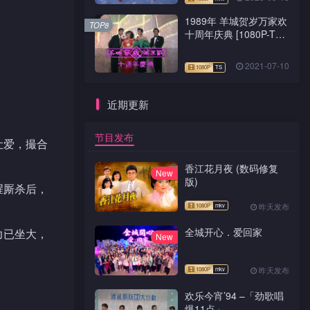
1989年 羊城贺岁万家欢
TOP8
十周年庆典 [1080P-TS
源码]
2021-07-10
近期更新
节目发布
让爱，撮合
香江花月夜 (数码修复
New
版)
腥厮杀后，
昨天发布
全城开心．爱回家
力已坐大，
New
昨天发布
欢乐今宵’94 –「劲歌唱
爆11点」