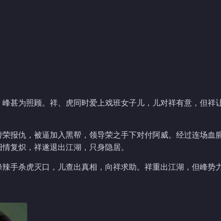
、峰甚为照顾。祥、虎同时爱上戏班女子儿，儿对祥有意，但祥
替荣报仇，被逼加入黑帮，领导荣之手下对付阿威。经过连场血
旧情复炽，祥遂退出江湖，只身隐居。
峰辣手杀虎灭口，儿查出真相，向祥求助。祥重出江湖，但峰势