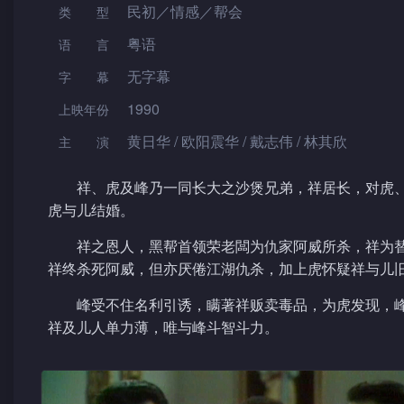
民初／情感／帮会
类型
粤语
语言
无字幕
字幕
1990
上映年份
黄日华 / 欧阳震华 / 戴志伟 / 林其欣
主演
祥、虎及峰乃一同长大之沙煲兄弟，祥居长，对虎
虎与儿结婚。
祥之恩人，黑帮首领荣老闆为仇家阿威所杀，祥为
祥终杀死阿威，但亦厌倦江湖仇杀，加上虎怀疑祥与儿
峰受不住名利引诱，瞒著祥贩卖毒品，为虎发现，
祥及儿人单力薄，唯与峰斗智斗力。