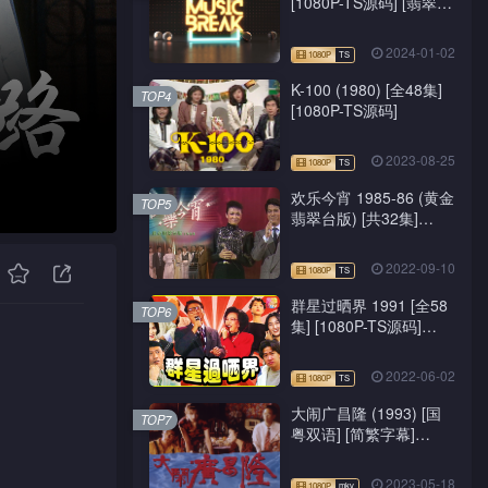
[1080P-TS源码] [翡翠
台/J2台]
2024-01-02
K-100 (1980) [全48集]
TOP4
[1080P-TS源码]
2023-08-25
欢乐今宵 1985-86 (黄金
TOP5
翡翠台版) [共32集]
[1080P-TS源码]
2022-09-10
群星过晒界 1991 [全58
TOP6
集] [1080P-TS源码]
[ATV新亚视]
2022-06-02
大闹广昌隆 (1993) [国
TOP7
粤双语] [简繁字幕]
[1080P-mkv]
2023-05-18