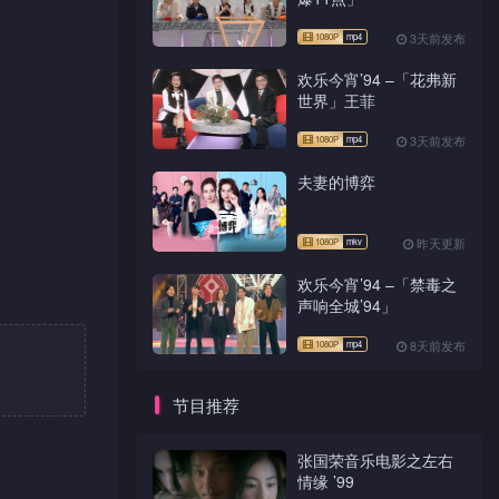
3天前发布
欢乐今宵’94 –「花弗新
世界」王菲
3天前发布
夫妻的博弈
昨天更新
欢乐今宵’94 –「禁毒之
声响全城’94」
8天前发布
节目推荐
张国荣音乐电影之左右
情缘 ’99