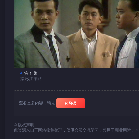
第 1 集
踏尽江湖路
祥、虎及峰乃一同长大之沙煲兄弟，祥居长，对虎、峰甚
顾。祥、虎同时爱上戏班女子儿，儿对祥有意，但祥让爱，撮
与儿结婚。
查看更多内容，请先
登录
祥之恩人，黑帮首领荣老板为仇家阿威所杀，祥为替荣报
被逼加入黑帮，领导荣之手下对付阿威。经过连场血腥厮杀后
©
版权声明
终杀死阿威，但亦厌倦江湖仇杀，加上虎怀疑祥与儿旧情复炽
此资源来自于网络收集整理，仅供会员交流学习，禁用于商业用途，本
遂退出江湖，只身隐居。