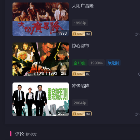
大闹广昌隆
1993年
1993
惊心都市
全10集
1993年
单元剧
全10集丨1993丨2版
冲锋陷阵
2004年
2004
评论
抢沙发