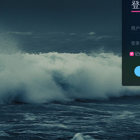
登
用户
登录
记