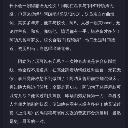
长不会一朝得志语无伦次！阿叻在温拿与“阿B”钟镇涛无
缘，但原来曾经与阿B组过乐队“BNO”，队员亲自作曲填
词。其实多年来，他常与校长、阿B、太极一起夹band，无
论作主音、和音、弹结他、填词都有一手，堪称多才多艺！
阿叻又曾与罗文、校长合唱“前程锦绣”，他们出道时间接
近，资历相当，自然唱出味道来。
阿叻为了玩可以有几尽？一次神奇表演是在台庆踩纲
线，他全程不用道具，在高处踩着幼钢线过对面台，无花无
假，事后竟谦称想不到做到了！阿叻又曾用前空翻跳弹床，
再边跳大绳边打篮球，全部是真功夫！阿叻为了慈善筹款可
以有几尽？他试过剃头筹款，即场由秀姑操第一刀，单看各
人争相为他剃的状况，便知他在圈中人缘有多好！他又试过
扮《上海滩》的冯程程与演许文强的曾志伟合演趣剧，当然
是史上最丑的一对。