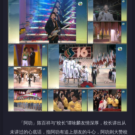
「阿叻」陈百祥与“校长”谭咏麟友情深厚，校长讲出从
未讲过的心底话，指阿叻有追上朋友的斗心，阿叻则大赞校