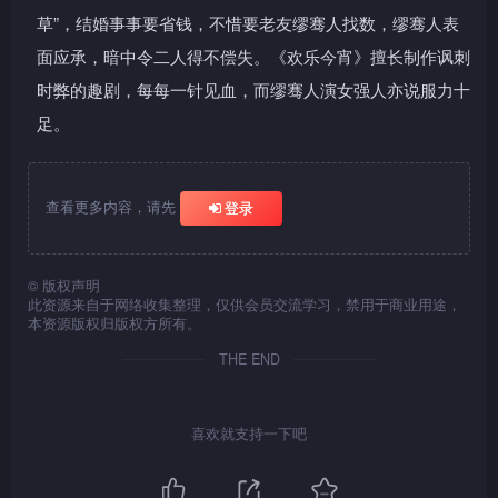
草”，结婚事事要省钱，不惜要老友缪骞人找数，缪骞人表
面应承，暗中令二人得不偿失。《欢乐今宵》擅长制作讽刺
时弊的趣剧，每每一针见血，而缪骞人演女强人亦说服力十
足。
查看更多内容，请先
登录
©
版权声明
此资源来自于网络收集整理，仅供会员交流学习，禁用于商业用途，
本资源版权归版权方所有。
THE END
喜欢就支持一下吧