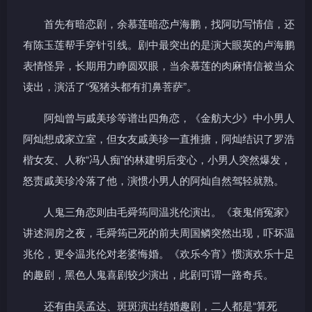
首先有暗恋剧，余慕莲暗恋卢海鹏，找阿叻写情信，还
有陈玉莲帮手穿针引线。剧中最突出的是演大眼英的卢海鹏
表情怪异，长期用力睁圆双眼，当余慕莲的肉麻情信被当众
读出，演活了“冤猪头都有扪鼻菩萨”。
阿灿曾与戚美珍等谱出四角恋，《金舫大少》中小男人
阿灿想成家立室，但女友戚美珍一直推搪，阿灿结识了罗浩
楷女友、人称“冯人痴”的林建明后变心，小男人突然爆发，
怒责戚美珍冷落了他，演惯小男人的阿灿自然驾轻就熟。
人鬼三角恋则由毛舜筠同温兆伦演出。《衰鬼俏冤家》
讲述洞房之夜，毛舜筠已死的前夫周国鳞突然出现，吓坏温
兆伦，更令温兆伦对老婆悔婚。《欢乐今宵》惯演欢乐十足
的趣剧，黑色人鬼喜剧较少演出，此剧可谓一路奇兵。
还有由吴孟达、斑斑演出结婚趣剧，二人都是“算死