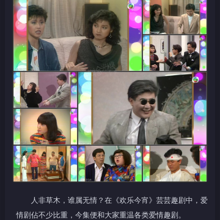
人非草木，谁属无情？在《欢乐今宵》芸芸趣剧中，爱
情剧佔不少比重，今集便和大家重温各类爱情趣剧。