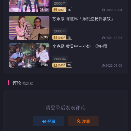
2000年
03:40
2022-06-03
苏永康 陈慧琳「乐韵悠扬伴紫钗」
2000年
02:39
2021-12-04
1080P
TS
李克勤 黄贯中 – 小姐，你好嘢
2000年
03:48
2022-06-03
1080P
TS
评论
抢沙发
请登录后发表评论
1080P
TS
登录
注册