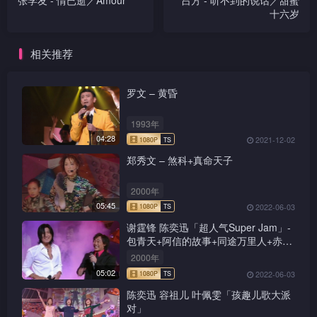
张学友 - 情已逝／Amour
吕方 - 听不到的说话／甜蜜
十六岁
相关推荐
罗文 – 黄昏
1993年
04:28
2021-12-02
郑秀文 – 煞科+真命天子
2000年
05:45
2022-06-03
谢霆锋 陈奕迅「超人气Super Jam」-
包青天+阿信的故事+同途万里人+赤的
疑惑+新鸳鸯蝴蝶梦+前程锦绣
2000年
05:02
2022-06-03
陈奕迅 容祖儿 叶佩雯「孩趣儿歌大派
对」