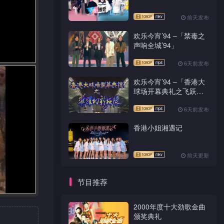
前天发布
欢乐今宵’94 –「禁毒之
声响全城’94」
6天前发布
欢乐今宵’94 –「香港大
球场开幕典礼之飞跃幻
彩极限」
6天前发布
香港小姐湘遇记
前天更新
节目推荐
2000年度十大劲歌金曲
颁奖典礼