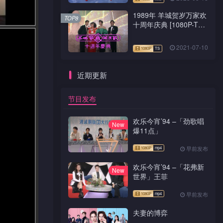
1989年 羊城贺岁万家欢
TOP8
十周年庆典 [1080P-TS
源码]
2021-07-10
近期更新
节目发布
欢乐今宵’94 –「劲歌唱
New
爆11点」
早前发布
欢乐今宵’94 –「花弗新
New
世界」王菲
早前发布
夫妻的博弈