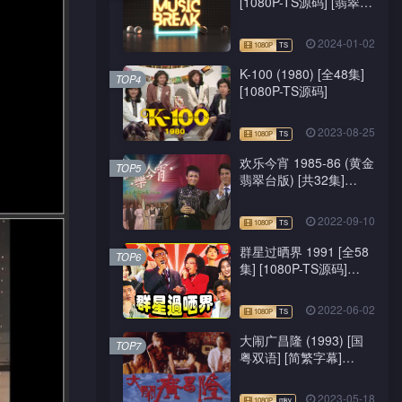
[1080P-TS源码] [翡翠
台/J2台]
2024-01-02
K-100 (1980) [全48集]
TOP4
[1080P-TS源码]
2023-08-25
欢乐今宵 1985-86 (黄金
TOP5
翡翠台版) [共32集]
[1080P-TS源码]
2022-09-10
群星过晒界 1991 [全58
TOP6
集] [1080P-TS源码]
[ATV新亚视]
2022-06-02
大闹广昌隆 (1993) [国
TOP7
粤双语] [简繁字幕]
[1080P-mkv]
2023-05-18