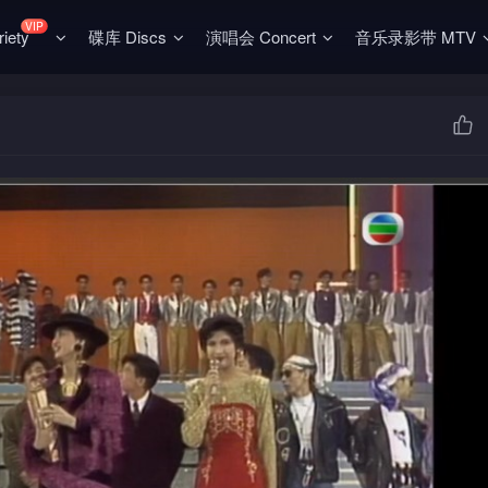
VIP
ety
碟库 Discs
演唱会 Concert
音乐录影带 MTV