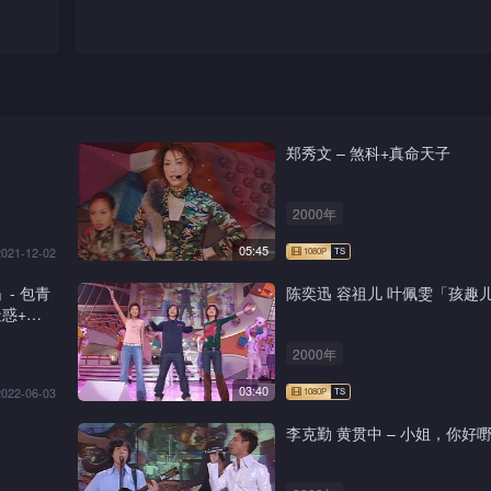
郑秀文 – 煞科+真命天子
2000年
05:45
2021-12-02
」- 包青
陈奕迅 容祖儿 叶佩雯「孩趣
惑+新
2000年
03:40
2022-06-03
李克勤 黄贯中 – 小姐，你好