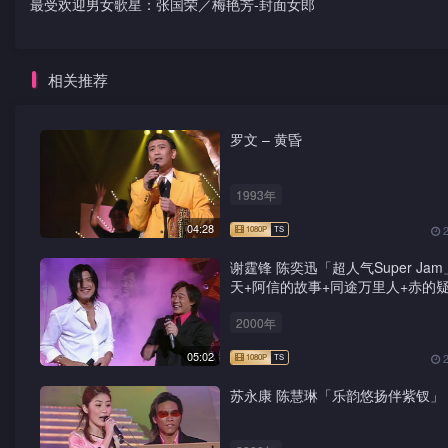
最受欢迎男女歌星：张国荣／梅艳芳-封面女郎
相关推荐
罗文 – 黄昏
1993年
04:28
谢霆锋 陈奕迅「超人气Super Jam
天+阿信的故事+同途万里人+赤的疑
鸳鸯蝴蝶梦+前程锦绣
2000年
05:02
苏永康 陈慧琳「乐韵悠扬伴紫钗」