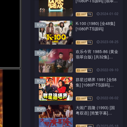
[1080P-TS源码] [翡翠
台/J2台]
2024-01-02
K-100 (1980) [全48集]
TOP4
[1080P-TS源码]
2023-08-25
欢乐今宵 1985-86 (黄金
TOP5
翡翠台版) [共32集]
[1080P-TS源码]
2022-09-10
群星过晒界 1991 [全58
TOP6
集] [1080P-TS源码]
[ATV新亚视]
2022-06-02
大闹广昌隆 (1993) [国
TOP7
粤双语] [简繁字幕]
[1080P-mkv]
2023-05-18