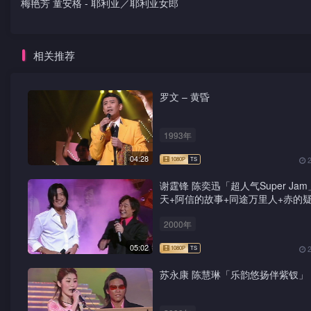
梅艳芳 童安格 - 耶利亚／耶利亚女郎
相关推荐
罗文 – 黄昏
1993年
04:28
谢霆锋 陈奕迅「超人气Super Jam
天+阿信的故事+同途万里人+赤的疑
鸳鸯蝴蝶梦+前程锦绣
2000年
05:02
苏永康 陈慧琳「乐韵悠扬伴紫钗」