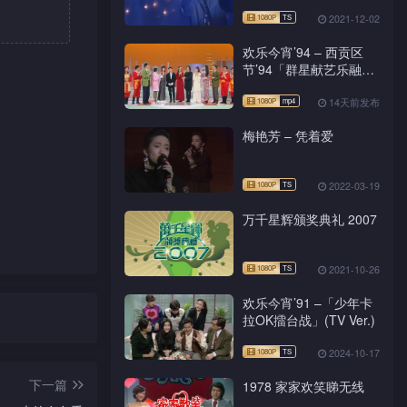
2021-12-02
欢乐今宵’94 – 西贡区
节’94「群星献艺乐融
融」
14天前发布
梅艳芳 – 凭着爱
2022-03-19
万千星辉颁奖典礼 2007
2021-10-26
欢乐今宵’91 –「少年卡
拉OK擂台战」(TV Ver.)
2024-10-17
下一篇
1978 家家欢笑睇无线