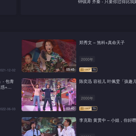
钟镇涛 齐秦 - 只要你过得比
郑秀文 – 煞科+真命天子
2000年
05:45
2021-12-02
」- 包青
陈奕迅 容祖儿 叶佩雯「孩趣
惑+新
2000年
03:40
2022-06-03
李克勤 黄贯中 – 小姐，你好