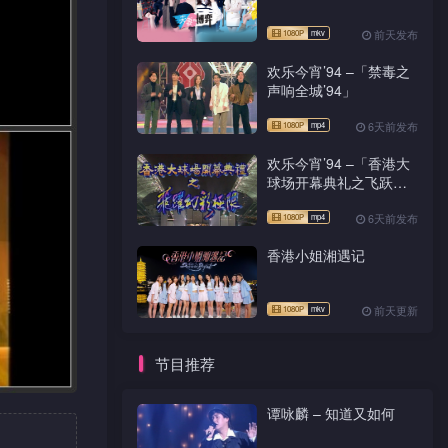
前天发布
欢乐今宵’94 –「禁毒之
声响全城’94」
6天前发布
欢乐今宵’94 –「香港大
球场开幕典礼之飞跃幻
彩极限」
6天前发布
香港小姐湘遇记
前天更新
节目推荐
谭咏麟 – 知道又如何