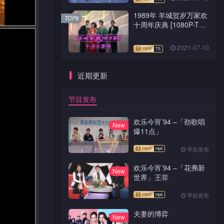
1989年 羊城贺岁万家欢
TOP8
十周年庆典 [1080P-TS
源码]
2021-07-10
近期更新
节目发布
欢乐今宵’94 –「劲歌唱
New
爆11点」
早前发布
欢乐今宵’94 –「花弗新
New
世界」王菲
早前发布
夫妻的博弈
New