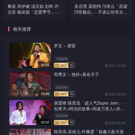
黎姿 郑伊健 汤宝如 彭羚 许
巫启贤 梁朝伟 邝美云「巫梁
志安 杨采妮「恋爱季节」-
邝世极品」- 不该让你等太久
白恤衫／一生爱你一个／缘
／只想一生跟你走／一天一
份的天空／如果得不到爱情
点爱恋／你是我的唯一／也
相关推荐
／我心中有你／不会哭于你
曾相识／你是如此难以忘记
面前
／容易受伤的女人／等你等
到我心痛
罗文 – 黄昏
1993年
04:28
2021-12-02
郑秀文 – 煞科+真命天子
2000年
05:45
2022-06-03
谢霆锋 陈奕迅「超人气Super Jam」-
包青天+阿信的故事+同途万里人+赤的
疑惑+新鸳鸯蝴蝶梦+前程锦绣
2000年
05:02
2022-06-03
陈奕迅 容祖儿 叶佩雯「孩趣儿歌大派