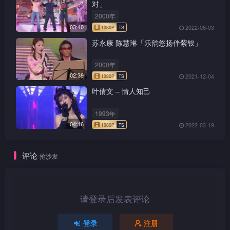
对」
2000年
03:40
2022-06-03
苏永康 陈慧琳「乐韵悠扬伴紫钗」
2000年
02:39
2021-12-04
1080P
TS
叶倩文 – 情人知己
1993年
04:16
2022-03-19
1080P
TS
评论
抢沙发
请登录后发表评论
1080P
TS
登录
注册