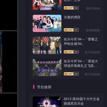
昨天发布
夫妻的博弈
刚刚更新
欢乐今宵’94 –「禁毒之
声响全城’94」
7天前发布
欢乐今宵’94 –「香港大
球场开幕典礼之飞跃幻
彩极限」
7天前发布
节目推荐
2013 第36届十大中文金
曲颁奖音乐会