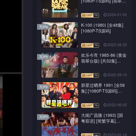
[1080P-TS源码] [翡翠
台/J2台]
2024-01-02
K-100 (1980) [全48集]
TOP4
[1080P-TS源码]
2023-08-25
欢乐今宵 1985-86 (黄金
TOP5
翡翠台版) [共32集]
[1080P-TS源码]
2022-09-10
群星过晒界 1991 [全58
TOP6
集] [1080P-TS源码]
[ATV新亚视]
2022-06-02
大闹广昌隆 (1993) [国
TOP7
粤双语] [简繁字幕]
[1080P-mkv]
2023-05-18