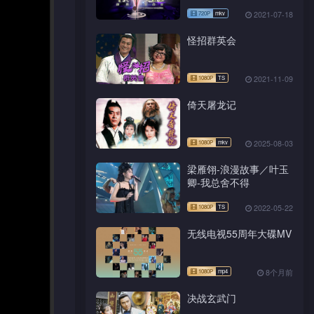
2021-07-18
怪招群英会
2021-11-09
倚天屠龙记
2025-08-03
梁雁翎-浪漫故事／叶玉
卿-我总舍不得
2022-05-22
无线电视55周年大碟MV
8个月前
决战玄武门