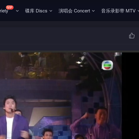
VIP
ety
碟库 Discs
演唱会 Concert
音乐录影带 MTV