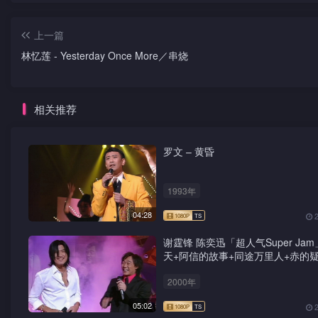
上一篇
林忆莲 - Yesterday Once More／串烧
相关推荐
罗文 – 黄昏
1993年
04:28
谢霆锋 陈奕迅「超人气Super Jam
天+阿信的故事+同途万里人+赤的疑
鸳鸯蝴蝶梦+前程锦绣
2000年
05:02