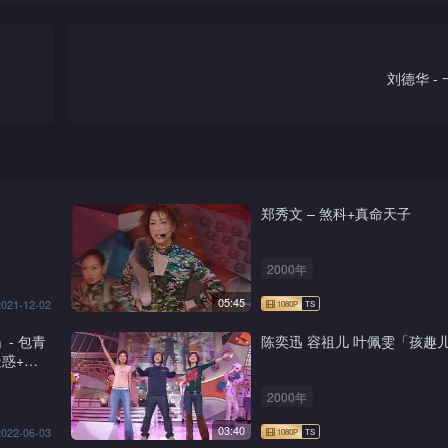
刘德华 -
郑秀文 – 煞科+真命天子
2000年
05:45
2021-12-02
」- 包青
陈奕迅 容祖儿 叶佩雯「孩趣
惑+新
2000年
03:40
2022-06-03