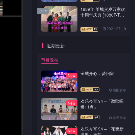
1989年 羊城贺岁万家欢
TOP8
十周年庆典 [1080P-TS
源码]
2021-07-10
近期更新
节目发布
全城开心．爱回家
New
刚刚发布
欢乐今宵’94 –「劲歌唱
New
爆11点」
昨天发布
欢乐今宵’94 –「花弗新
New
世界」王菲