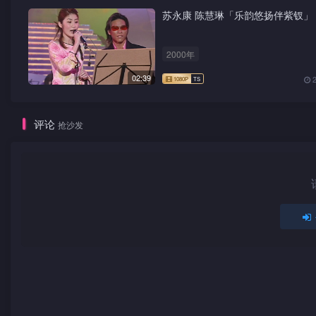
苏永康 陈慧琳「乐韵悠扬伴紫钗」
2000年
02:39
评论
抢沙发