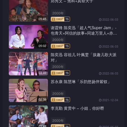
郑秀文 – 煞科+真命天子
2000年
05:45
2022-06-03
谢霆锋 陈奕迅「超人气Super Jam」-
包青天+阿信的故事+同途万里人+赤的
疑惑+新鸳鸯蝴蝶梦+前程锦绣
2000年
05:02
2022-06-03
陈奕迅 容祖儿 叶佩雯「孩趣儿歌大派
对」
2000年
03:40
2022-06-03
苏永康 陈慧琳「乐韵悠扬伴紫钗」
2000年
02:39
2021-12-04
李克勤 黄贯中 – 小姐，你好嘢
1080P
TS
2000年
03:48
2022-06-03