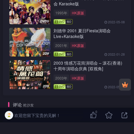
会 Karaoke版
1995年
HK原版
DVD5
2022-05-08
刘德华 2001 夏日Fiesta演唱会
Live+Karaoke版
2001年
HK原版
2D9
2022-01-28
2003 情感万花筒演唱会 – 滚石(香港)
十周年演唱会庆典 [双视角]
2003年
HK原版
2D9
2022-05-08
评论
抢沙发
0
欢迎您留下宝贵的见解！
请登录后发表评论