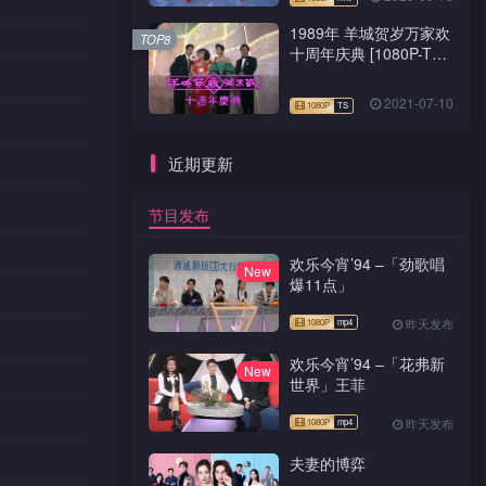
1989年 羊城贺岁万家欢
TOP8
十周年庆典 [1080P-TS
源码]
2021-07-10
近期更新
节目发布
欢乐今宵’94 –「劲歌唱
New
爆11点」
昨天发布
欢乐今宵’94 –「花弗新
New
世界」王菲
昨天发布
夫妻的博弈