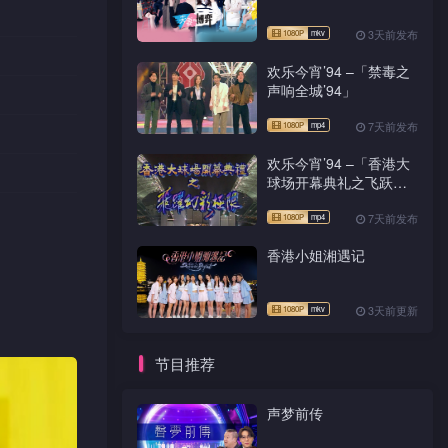
3天前发布
欢乐今宵’94 –「禁毒之
声响全城’94」
7天前发布
欢乐今宵’94 –「香港大
球场开幕典礼之飞跃幻
彩极限」
7天前发布
香港小姐湘遇记
3天前更新
节目推荐
声梦前传