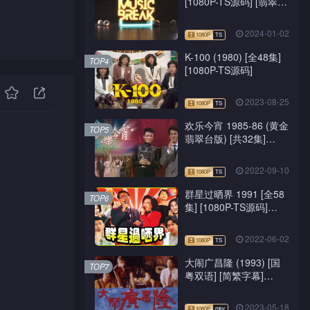
[1080P-TS源码] [翡翠
台/J2台]
2024-01-02
K-100 (1980) [全48集]
TOP4
[1080P-TS源码]
2023-08-25
欢乐今宵 1985-86 (黄金
TOP5
翡翠台版) [共32集]
[1080P-TS源码]
2022-09-10
群星过晒界 1991 [全58
TOP6
集] [1080P-TS源码]
[ATV新亚视]
2022-06-02
大闹广昌隆 (1993) [国
TOP7
粤双语] [简繁字幕]
[1080P-mkv]
2023-05-18