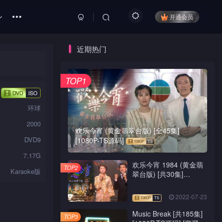
开通会员
近期热门
TOP1
DVD
ISO
环球
2000
欢乐今宵 (黄金翡翠台版) [全45集]
DVD9
[1080P-TS源码]
7.17G
欢乐今宵 1984 (黄金翡
TOP2
Karaoke版
翠台版) [共30集]
[1080P-TS源码]
2022-07-23
Music Break [共185集]
TOP3