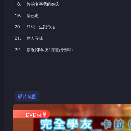
18.
妳的名字我的姓氏
19.
情已逝
20.
只想一生跟你走
21.
耐人寻味
22.
接近(张学友/ 陈慧娴合唱)
碟片截图
DVD菜单