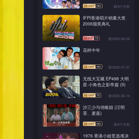
8个月前
IFPI香港唱片销量大奖
2006颁奖典礼
2022-08-26
花样中年
2025-07-21
无线大宝藏 EP498 大明
星·小角色之影帝篇 (II)
2022-06-14
沙三少与俏银姐 (汪明
荃、麦嘉)
8个月前
1976 香港小姐竞选准决