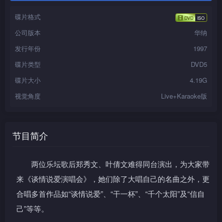
碟片格式
公司版本
华纳
发行年份
1997
碟片类型
DVD5
碟片大小
4.19G
视觉角度
Live+Karaoke版
节目简介
两位乐坛歌后郑秀文、叶倩文难得同台演出，为大家带
来《谈情说爱演唱会》，她们除了大唱自己的名曲之外，更
合唱多首作品如“谈情说爱”、“干一杯”、“千个太阳”及“信自
己”等等。