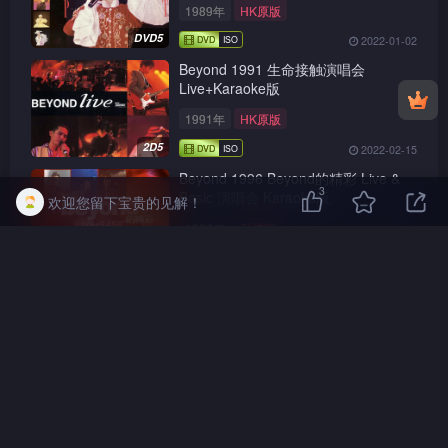
1989年
HK原版
DVD5
2022-01-02
Beyond 1991 生命接触演唱会
Live+Karaoke版
1991年
HK原版
2D5
2022-02-15
Beyond 1996 Beyond的精彩 Live &
3
Basic 演唱会 Karaoke版
欢迎您留下宝贵的见解！
1996年
引进版
DVD5
2022-02-15
1995 宝丽金25周年为全世界歌唱演唱
会 Karaoke版
1995年
HK原版
DVD5
2022-05-08
刘德华 2001 夏日Fiesta演唱会
Live+Karaoke版
2001年
HK原版