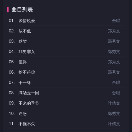
曲目列表
01.
谈情说爱
合唱
02.
放不低
郑秀文
03.
默契
郑秀文
04.
非男非女
郑秀文
05.
值得
郑秀文
06.
捨不得你
郑秀文
07.
干一杯
合唱
08.
满洒走一回
合唱
09.
不来的季节
叶倩文
10.
迷惑
郑秀文
11.
不拖不欠
叶倩文