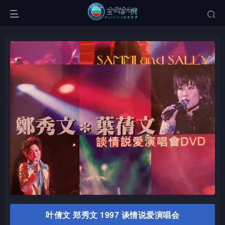
叶倩文 郑秀文 1997 谈情说爱演唱会