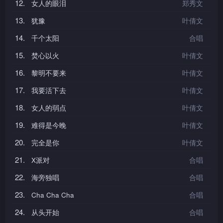
12.
女人的眼泪
郑秀文
13.
犹豫
叶倩文
14.
千个太阳
合唱
15.
焚心以火
叶倩文
16.
黎明不要来
叶倩文
17.
我要活下去
叶倩文
18.
女人的弱点
叶倩文
19.
难得是今晚
叶倩文
20.
完全是你
叶倩文
21.
X派对
合唱
22.
海旁独唱
合唱
23.
Cha Cha Cha
合唱
24.
从头开始
合唱