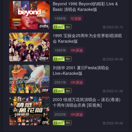
Beyond 1996 Beyond的精彩 Live &
Basic 演唱会 Karaoke版
1996年
引进版
DVD5
2022-02-15
1995 宝丽金25周年为全世界歌唱演唱
会 Karaoke版
1995年
HK原版
DVD5
2022-05-08
刘德华 2001 夏日Fiesta演唱会
Live+Karaoke版
2001年
HK原版
2D9
2022-01-28
2003 情感万花筒演唱会 – 滚石(香港)
十周年演唱会庆典 [双视角]
2003年
HK原版
2D9
2022-05-08