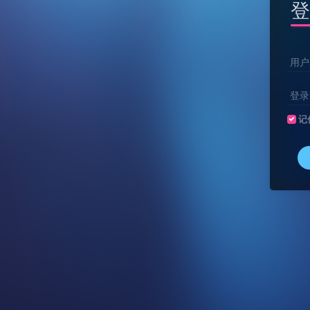
登
用户
登录
记