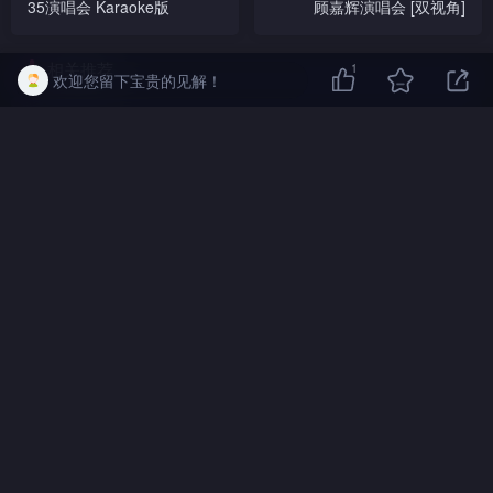
35演唱会 Karaoke版
顾嘉辉演唱会 [双视角]
相关推荐
1
欢迎您留下宝贵的见解！
陈慧娴 1989 几时再见演唱会 Karaoke
版
1989年
HK原版
DVD5
2022-01-02
Beyond 1991 生命接触演唱会
Live+Karaoke版
1991年
HK原版
2D5
2022-02-15
Beyond 1996 Beyond的精彩 Live &
Basic 演唱会 Karaoke版
1996年
引进版
DVD5
2022-02-15
1995 宝丽金25周年为全世界歌唱演唱