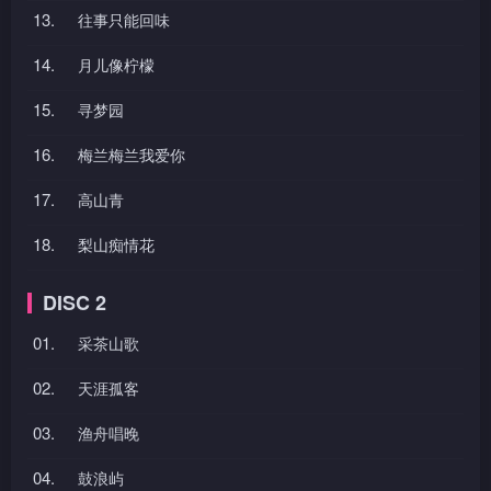
13.
往事只能回味
14.
月儿像柠檬
15.
寻梦园
16.
梅兰梅兰我爱你
17.
高山青
18.
梨山痴情花
DISC 2
01.
采茶山歌
02.
天涯孤客
03.
渔舟唱晚
04.
鼓浪屿