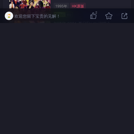
1995年
HK原版
2
DVD5
2022-05-08
欢迎您留下宝贵的见解！
刘德华 2001 夏日Fiesta演唱会
Live+Karaoke版
2001年
HK原版
2D9
2022-01-28
2003 情感万花筒演唱会 – 滚石(香港)
十周年演唱会庆典 [双视角]
2003年
HK原版
2D9
2022-05-08
评论
抢沙发
请登录后发表评论