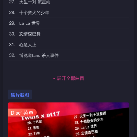
27.
天生一对 流星雨
28.
十个救火的少年
29.
La La 世界
30.
忘情森巴舞
31.
心急人上
32.
博览道fans 杀人事件
展开全部曲目
碟片截图
Disc1菜单