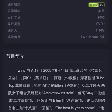
碟片格式
公司版本
英皇
发行年份
2005
碟片类型
DVD9
碟片大小
7.16G
视觉角度
Live+Karaoke版
节目简介
Twins 与 At17 于2005年6月14日演出商台的《拉阔音
乐会》，阿Sa（蔡卓妍）、阿娇（钟欣桐）穿著性感 Tube
Top 载歌载舞，抢尽 At17 的Ellen（卢凯彤）及二汶镜头 两
队女子组合又玩配对“Atseventwins solo”，像阿Sa与二汶组
成“二过食蔡”队，阿娇则与 Ellen 组“念卢娇”队，两队合唱多
首名曲如“十八变”、“丢架”、“The best is yet to come”、“他