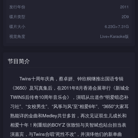
发行年份
2011
碟片类型
2D9
碟片大小
6.23G+7.31G
视觉角度
Live+Karaoke版
节目简介
Twins十周年庆典，蔡卓妍、钟欣桐继推出国语专辑
《3650》及写真集后，在2011年8月香港会展举行《新城全
TWINS后传奇10周年音乐会》，演唱从出道作“明爱暗恋补
习社”、“女校男生”、“风筝与风”至“相爱6年”、“3650”大家耳
熟能详的金曲和Medley共廿多首，再次见证双生儿成长和
相爱十年！刚重组的BOY’Z 张致恒与关智斌也站台担当表
演嘉宾，与Twins合唱“死性不改”，并演绎他们的新单曲