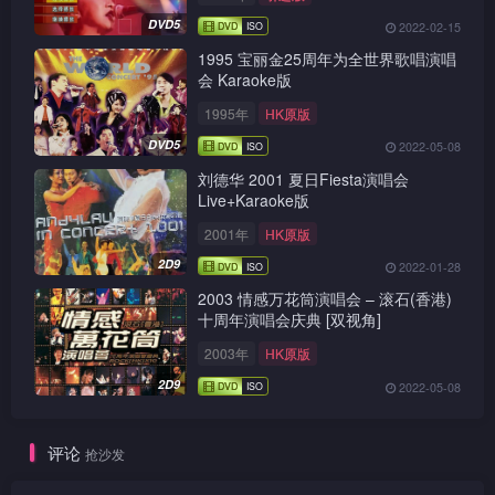
DVD5
2022-02-15
1995 宝丽金25周年为全世界歌唱演唱
会 Karaoke版
1995年
HK原版
DVD5
2022-05-08
刘德华 2001 夏日Fiesta演唱会
Live+Karaoke版
2001年
HK原版
2D9
2022-01-28
2003 情感万花筒演唱会 – 滚石(香港)
十周年演唱会庆典 [双视角]
2003年
HK原版
2D9
2022-05-08
评论
抢沙发