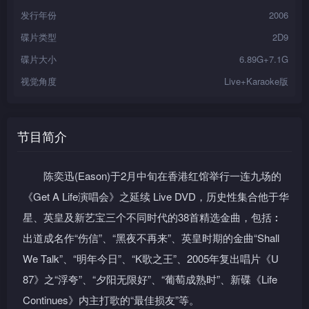
发行年份
2006
碟片类型
2D9
碟片大小
6.89G+7.1G
视觉角度
Live+Karaoke版
节目简介
陈奕迅(Eason)于2月中旬在香港红馆举行一连九场的
《Get A Life演唱会》之延续 Live DVD，历史性集合他于华
星、英皇及新艺宝三个不同时代的38首精选金曲，包括︰
出道成名作“伤信”、“黑夜不再来”、英皇时期的金曲“Shall
We Talk”、“明年今日”、“K歌之王”、2005年复出唱片《U
87》之“浮夸”、“夕阳无限好”、“葡萄成熟时”、新碟《Life
Continues》内主打歌的“最佳损友”等。