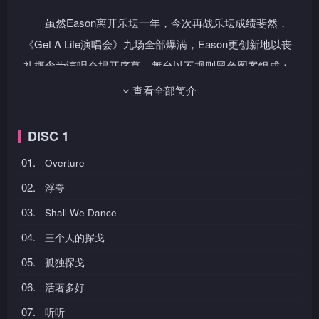
虽然Eason离开乐坛一年，今次再战乐坛成绩斐然，
《Get A Life演唱会》九场全部爆满，Eason更创新地以丧
礼概念为演唱会揭开序幕，舞台以不规则黑色图案组成；
Eason以全黑服饰出场，意念大胆创新。Eason以一曲“浮
查看全部简介
夸”出场，由德国交响乐团打头阵。接近三个小时的演唱会
充斥著诡异气氛，有妖怪、蜘蛛助阵在台上跳舞，又出现撞
DISC 1
车、行雷落雨、火烧木屋等场面。演唱会除了大玩诡异外，
01.
Overture
Eason亦尽现亲情，他在台上对著女儿小康堤唱“大个女”及
02.
浮夸
“单车”，尽显温情，最后在一片热烈的欢呼声下结束《Get
03.
Shall We Dance
A Life演唱会》。
04.
三个人的探戈
05.
孤独探戈
06.
活著多好
07.
听听