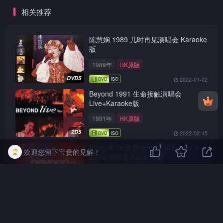
相关推荐
陈慧娴 1989 几时再见演唱会 Karaoke
版
1989年
HK原版
DVD5
2022-01-02
Beyond 1991 生命接触演唱会
Live+Karaoke版
1991年
HK原版
2D5
2022-02-15
1
1
Beyond 1996 Beyond的精彩 Live &
欢迎您留下宝贵的见解！
Basic 演唱会 Karaoke版
1996年
引进版
DVD5
2022-02-15
1995 宝丽金25周年为全世界歌唱演唱
会 Karaoke版