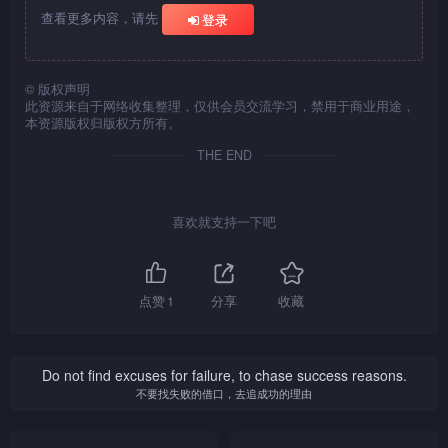
吉隆坡，一尝特产「猫山
畏高的诺懿，能否克服恐惧完
查看更多内容，请先
年积极发展音乐事业，诺懿为
能否保持斯文面貌？
登录
王」！诺懿还会炮制榴梿西多
成空中飞索等挑战？乔治城有
美恩及后换上马拉传统服
她安排到横滨街头卖唱，还兼
士，滋味如何？美恩接受终极
饰，与诺懿前往度假村的洞穴
不少打卡位，由七间排屋重建
任摄影师；阿田亦会细诉享受
挑战，为三位风格各异的男士
餐厅。在浪漫气氛下，美恩大
而成的酒店充满怀旧风；「最
唱歌的乐趣。诺懿送上「扮高
制作咖喱鸡饭；猛男们则用才
谈感情观，却又为何感触落
长咖啡馆」则可边叹蛋糕边画
©
版权声明
贵」的礼物，能否获得阿田欢
与美恩分别后，诺懿深入
吉隆坡一间创意料理餐
此资源来自于网络收集整理，仅供会员交流学习，禁用于商业用途，
艺表演作回敬，谁能打动美恩
泪？她更扬言要为将来的男友
画。二人再访新派娘惹菜餐
心？
槟城丛林，享受独处时光。置
厅，竟将椰浆饭、海南鸡饭改
本资源版权归版权方所有。
芳心？
学煮「怡保豆腐火腩饭」，挑
厅，以相宜价钱享用丰富美
身特色帐篷房间露台，细听蝉
造成寿司，二人前往拜师学
战结果如何？
食。
THE END
鸣鸟语，份外写意自在！诺懿
艺。两兄弟到健身室运动后，
又到访附近香草园，采摘新鲜
往餐厅谈心；杨明还尽诉感情
斑兰叶煮海鲜汤。他还参观当
事，「大马十亿准女婿」的称
地一个1600呎的家，何以大表
号可曾为他带来压力？
喜欢就支持一下吧
羡慕？
点赞
1
分享
收藏
Do not find excuses for failure, to chase success reasons.
不要找失败的借口，去追成功的理由