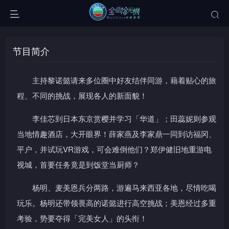
节目简介
主持黎诺懿请来多位圈中好友结伴同游，藉着贴心的旅
程、不同的挑战，展现各人的新面貌！
李佳芯到日本东京赏樱并学习「华道」；田蕊妮则参观
当地情趣酒店，大开眼界！薛家燕及李家鼎一同到访福冈、
平户，并试玩VR游戏，可会难倒他们？郑伊健旧地重游电
视城，首要任务竟是到饭堂当厨师？
杨明、麦美恩兵分两路，游遍马来西亚各地，尽情吃喝
玩乐。杨明还带领畏高的诺懿进行高空挑战；美恩经过多重
考验，势要夺得「完美女人」的头衔！