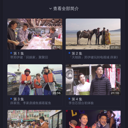
查看全部简介
21:00
21:01
第 1 集
第 2 集
带郑伊健「回娘家」聚聚旧
「大细路」郑伊健玩转电视城 薛家燕、李
为了给郑伊健一个难忘体
诺懿充当司机，踏单车带
验，主持黎诺懿带好友走入街
「大细路」郑伊健重游电视
市买菜，再回电视城饭堂设立
城，并细诉拍剧百厌事。伊健
秘密厨房，合力炮制「诺E海
拿出丫叉玩具与诺懿比拼眼
鲜面」。曹永廉、戏剧监制罗
力，却反要诺懿教路？诺懿深
永贤闻风而至，一尝二人手
知好兄弟爱吃牛脷酥，特意找
20:56
21:10
势，并趣谈与伊健的合作往
师傅学艺，未料制作过程出现
第 3 集
第 4 集
罗冠兰、郑丹瑞与伊健甚
镜头一转，诺懿现身日本
薛家燕、李家鼎捕鱼捕着鲨鱼
李佳芯擂台初体验
事；阿廉还笑指当年被伊健教
阻滞！伊健还畅谈与太太的相
有渊源，诺懿特意邀请两位前
福冈，为薛家燕、李家鼎安排
坏，影响星途。
跟随渔船出海捕鱼是日本
处之道。
诺懿为李佳芯（Ali）安排
辈到来，为伊健送上惊喜！伊
梳乎之旅。三人激玩VR恐怖
平户一大特色体验，诺懿与薛
连串「少女心」行程，她的女
健与冠兰老师多年前因拍剧结
游戏，家燕姐吓得花容失色！
家燕、李家鼎化身渔民，竟捕
神形象竟出现崩坏危机？
下母子缘，这次重聚却被「妈
平户酒店设有露天风吕，家燕
获鲨鱼？丰富渔获让家燕姐尖