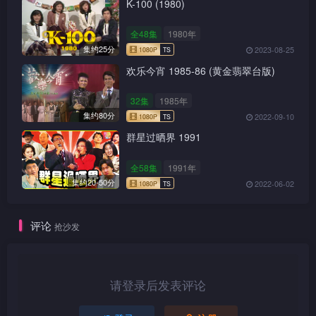
K-100 (1980)
全48集
1980年
集约25分
2023-08-25
欢乐今宵 1985-86 (黄金翡翠台版)
32集
1985年
集约80分
2022-09-10
群星过晒界 1991
全58集
1991年
集约20-50分
2022-06-02
1080P
TS
评论
抢沙发
请登录后发表评论
1080P
TS