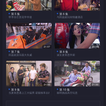
妈」投诉无心肝！诺懿还引领
姐出浴画面震撼视觉！他们及
叫声不绝！诺懿还笑言找到比
伊健重游电视城，跟多位旧朋
后换上和服打卡，还可见识鼎
日本职业女子摔角手比赛
鼎爷更凶恶的生物？
21:01
21:02
友聚旧。
爷的马术功架。
时的演技张力十足，二人一同
第 5 集
第 6 集
登上平户城饱览美景后，
拜师学艺。Ali更化身「拳
带李佳芯赏花学华道
与田蕊妮玩转情趣酒店
众人返回酒店叹世界。鼎爷事
皇」，KO诺懿！Ali换上和服
日本尚未踏入樱花季节，
诺懿与田蕊妮「老友鬼
隔四十多年后再浸温泉，献出
后，跟诺懿前往神舍诚心许
诺懿却为李佳芯（Ali）寻得
鬼」，这次同游日本东京，豪
「萤幕初浸」，诺懿还贴心送
愿，还笑说于颁奖礼上的初次
「一千零一棵」樱花树，一圆
言「玩乜都得」！
上擦背服务。
交谈。
好友的赏樱心愿。惊喜一个接
日式甜品创意十足，Ali却
一个，Ali身处花海之中，品尝
不顾仪态，上演「食屎」一
二人相聚「肌肉酒吧」，
诺懿亲手炮制的爱心粥，份外
诺懿设下骗局，假装要家
幕？二人再往三崎，一尝首屈
21:07
20:59
点喝甚么特饮，竟见猛男脱衣
燕姐、鼎爷兼任主持；实则担
窝心！
一指的吞拿鱼。海边露营写意
第 7 集
第 8 集
Ali及后换上和服，学习华
疯狂骚肌？他们及后一同见识
田蕊妮游乐园大失威
淑女麦美恩学厨
心两位「小朋友」吃不惯刺
悠闲，「暖男」诺懿为Ali烤制
道。从未学过插花的她，先接
当地的情趣酒店，房间内设秘
身，偷偷炮制「清蒸平目
田蕊妮自信胆识过人，跟
美食，又是否符合她的理想对
麦美恩予人大癫大肺的形
受考核，何以竟偷偷「出
密诊所，阿田笑言要替诺懿检
鱼」，送上惊喜。「厨神」鼎
随诺懿到游乐园坐过山车，却
象条件？
象，这次她要学做淑女，还享
猫」？当接触过这个日本传统
查身体；而「港普教父」诺懿
爷对诺懿的厨艺是否收货？
吓到大控诉！她及后转战儿童
受被诺懿照顾的感觉！
艺术后，她却自叹粗鲁又欠细
来到课室主题房间，当然要大
机动游戏，又能否招架得住？
筑地向来以新鲜刺身闻
心……另一边厢，诺懿亦学做
展功架！
汽车主题乐园展出多款「未来
名，诺懿却带阿田品尝牛肉
小手作，为Ali送上少女系的手
二人先到马来西亚怡保大
车」，他们于赛道上一试驾驶
饭、牛杂，究竟有多滋味？二
21:00
21:00
织人字拖布鞋。二人还闲逛手
玩惊险的激流，美恩初见教练
单人车的滋味。
人又走进厨艺中心学煮日式料
第 9 集
第 10 集
作市集，收获丰富！
流心奄列蛋包饭的制作难
竟马上求爱！享用过大排档的
当麦美恩遇上三大猛男 诺懿独享丛林恬静
杨明挑战高空玩意
理，并交流夫妻相处之道；阿
度甚高，阿田自夸厨艺了得，
冷糕、布拉肠粉等美食后，二
来到马来西亚，怎能错过
田还会细说丈夫的窝心举动。
杨明甫抵槟城，即与「兄
与诺懿走进人气餐厅一同挑
人再向飞饼大师学艺。品尝正
当造榴梿？诺懿、麦美恩同赴
弟」诺懿登上65层高的大厦。
战，谁的作品较像样？阿田近
宗印度菜需要徒手用餐，美恩