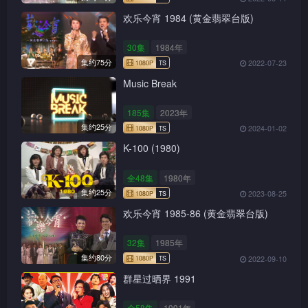
欢乐今宵 1984 (黄金翡翠台版)
30集
1984年
集约75分
2022-07-23
Music Break
185集
2023年
集约25分
2024-01-02
K-100 (1980)
全48集
1980年
集约25分
2023-08-25
欢乐今宵 1985-86 (黄金翡翠台版)
32集
1985年
集约80分
2022-09-10
群星过晒界 1991
1080P
TS
全58集
1991年