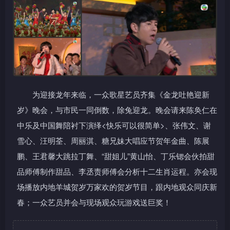
为迎接龙年来临，一众歌星艺员齐集《金龙吐艳迎新
岁》晚会，与市民一同倒数，除兔迎龙。晚会请来陈奂仁在
中乐及中国舞陪衬下演绎<快乐可以很简单>、张伟文、谢
雪心、汪明荃、周丽淇、糖兄妹大唱应节贺年金曲、陈展
鹏、王君馨大跳拉丁舞、“甜姐儿”黄山怡、丁乐锶会伙拍甜
品师傅制作甜品、李丞责师傅会分析十二生肖运程。亦会现
场播放内地羊城贺岁万家欢的贺岁节目，跟内地观众同庆新
春；一众艺员并会与现场观众玩游戏送巨奖！