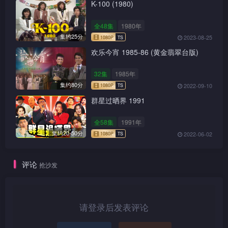
K-100 (1980)
全48集
1980年
集约25分
2023-08-25
欢乐今宵 1985-86 (黄金翡翠台版)
32集
1985年
集约80分
2022-09-10
群星过晒界 1991
全58集
1991年
集约20-50分
2022-06-02
1080P
TS
评论
抢沙发
请登录后发表评论
1080P
TS