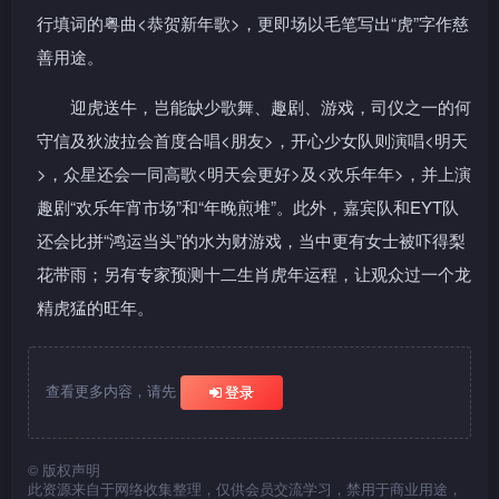
行填词的粤曲<恭贺新年歌>，更即场以毛笔写出“虎”字作慈
善用途。
迎虎送牛，岂能缺少歌舞、趣剧、游戏，司仪之一的何
守信及狄波拉会首度合唱<朋友>，开心少女队则演唱<明天
>，众星还会一同高歌<明天会更好>及<欢乐年年>，并上演
趣剧“欢乐年宵市场”和“年晚煎堆”。此外，嘉宾队和EYT队
还会比拼“鸿运当头”的水为财游戏，当中更有女士被吓得梨
花带雨；另有专家预测十二生肖虎年运程，让观众过一个龙
精虎猛的旺年。
查看更多内容，请先
登录
©
版权声明
此资源来自于网络收集整理，仅供会员交流学习，禁用于商业用途，