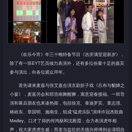
《欢乐今宵》年三十晚特备节目《吉庆满堂迎新岁》，
除了有一班EYT艺员倾力表演外，还有多位份量十足的嘉宾
参与演出，向各位观众拜年。
首先请来麦嘉与张艾嘉合演京剧折子戏《吕布与貂婵之
小宴》，麦嘉另会和郑浩南舞醒狮，寓意迎春接福。一班导
演和幕后朋友也来凑热闹，包括徐克、泰迪罗宾、黄志强、
林岭东、章国明、施南生，组成“猛虎乐队”演绎许冠杰歌曲
Medley。口才了得的何鸿燊和沈殿霞，合力表演虎年相
声，祝大家虎虎生威；而老当益壮的关德兴师傅则会清唱自