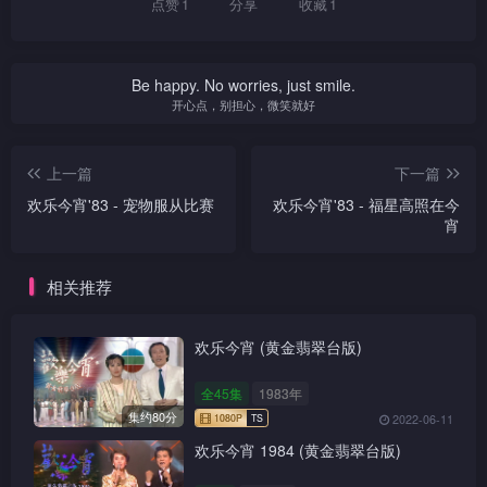
点赞
1
分享
收藏
1
Be happy. No worries, just smile.
开心点，别担心，微笑就好
上一篇
下一篇
欢乐今宵'83 - 宠物服从比赛
欢乐今宵'83 - 福星高照在今
宵
相关推荐
欢乐今宵 (黄金翡翠台版)
全45集
1983年
集约80分
2022-06-11
欢乐今宵 1984 (黄金翡翠台版)