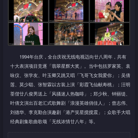
1994年台庆，全台庆祝无线电视迈向廿八周年，共有
十大表演项目竞逐「翡翠星辉大奖」。当中包括罗家英、袁
咏仪、张学友、叶玉卿又跳又唱「飞哥飞女我爱你」；吴倩
莲、莫少聪、张智霖以古装上演「彩霞飞仙献寿桃」；汪明
荃偕廿八俊男送上「风骚迷人热咖啡」；郑少秋、钟丽缇、
叶倩文演出百老汇式歌舞剧「浪漫英雄俏佳人」；曾志伟、
刘德华、李克勤合演趣剧「港产笑星搅搅震」；众歌手大唱
经典剧集歌曲歌颂「无线浓情廿八年」等。