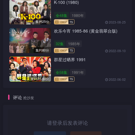
K-100 (1980)
全48集
1980年
集约25分
2023-08-25
欢乐今宵 1985-86 (黄金翡翠台版)
32集
1985年
集约80分
2022-09-10
群星过晒界 1991
全58集
1991年
集约20-50分
2022-06-02
1080P
TS
评论
抢沙发
请登录后发表评论
1080P
TS