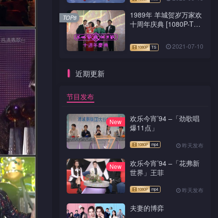
1989年 羊城贺岁万家欢
TOP8
十周年庆典 [1080P-TS
源码]
2021-07-10
近期更新
节目发布
欢乐今宵’94 –「劲歌唱
New
爆11点」
昨天发布
欢乐今宵’94 –「花弗新
New
世界」王菲
昨天发布
夫妻的博弈