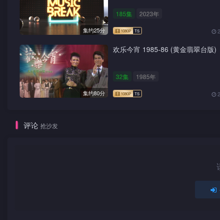
185集
2023年
集约25分
欢乐今宵 1985-86 (黄金翡翠台版)
32集
1985年
集约80分
评论
抢沙发