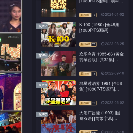
[1080P-TS源码] [翡翠
台/J2台]
2024-01-02
K-100 (1980) [全48集]
TOP4
[1080P-TS源码]
2023-08-25
欢乐今宵 1985-86 (黄金
TOP5
翡翠台版) [共32集]
[1080P-TS源码]
2022-09-10
群星过晒界 1991 [全58
TOP6
集] [1080P-TS源码]
[ATV新亚视]
2022-06-02
大闹广昌隆 (1993) [国
TOP7
粤双语] [简繁字幕]
[1080P-mkv]
2023-05-18