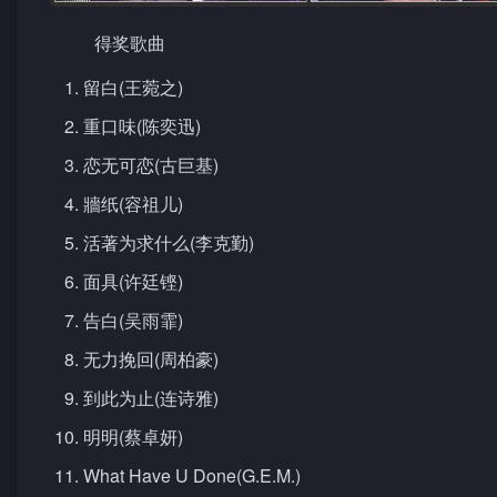
得奖歌曲
留白(王菀之)
重口味(陈奕迅)
恋无可恋(古巨基)
牆纸(容祖儿)
活著为求什么(李克勤)
面具(许廷铿)
告白(吴雨霏)
无力挽回(周柏豪)
到此为止(连诗雅)
明明(蔡卓妍)
What Have U Done(G.E.M.)