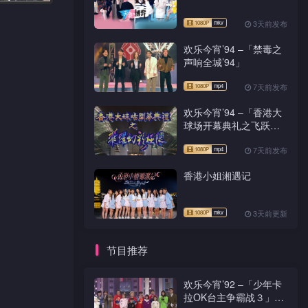
3天前发布
欢乐今宵’94 –「禁毒之
声响全城’94」
7天前发布
欢乐今宵’94 –「香港大
球场开幕典礼之飞跃幻
彩极限」
7天前发布
香港小姐湘遇记
3天前更新
节目推荐
欢乐今宵’92 –「少年卡
拉OK台主争霸战３」