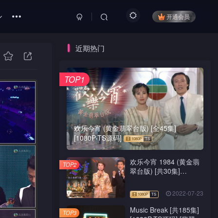
开通会员
近期热门
TOP1
欢乐今宵 (黄金翡翠台版) [全45集]
[1080P-TS源码]
欢乐今宵 1984 (黄金翡
TOP2
翠台版) [共30集]
[1080P-TS源码]
2022-07-23
Music Break [共185集]
TOP3