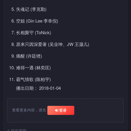
失魂记 (李克勤)
空姐 (Gin Lee 李幸倪)
长相厮守 (ToNick)
原来只因深爱著 (吴业坤、JW 王灏儿)
痛醒 (许廷铿)
难得一遇 (林奕匡)
霸气情歌 (陈柏宇)
播出日期： 2018-01-04
查看更多内容，请先
登录
©
版权声明