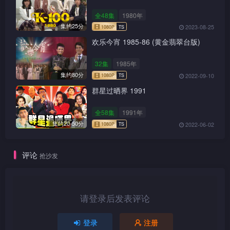
全48集
1980年
集约25分
2023-08-25
欢乐今宵 1985-86 (黄金翡翠台版)
32集
1985年
集约80分
2022-09-10
1080P
TS
群星过晒界 1991
全58集
1991年
集约20-50分
2022-06-02
1080P
TS
评论
抢沙发
请登录后发表评论
1080P
TS
登录
注册