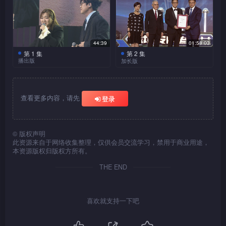
44:39
01:58:03
第 1 集
第 2 集
播出版
加长版
各大纪律部队集结汇演，
同心为公益！陈展鹏伙海关关
员带来舞狮表演，跟冼靖峰、
查看更多内容，请先
登录
黄奕斌合唱激昂歌曲。谭俊
彦、袁伟豪与消防员夹
Band，歌颂<真的英雄>。胡
鸿钧、姚子羚获警察乐队伴
©
版权声明
此资源来自于网络收集整理，仅供会员交流学习，禁用于商业用途，
奏，唱出勇毅精神。在民安队
本资源版权归版权方所有。
花式单车助演下，钟柔美、朱
主爱、蔡咏琪唤出<小清新>。
THE END
李佳、黄剑文、惩教署中西乐
团、口琴演奏家李俊乐；罗启
豪、黄博、合唱团，分别献上
喜欢就支持一下吧
音乐盛宴。张驰豪、潘静文联
同入境处鼓乐队；古淖文配舞
蹈团，为慈善出力！