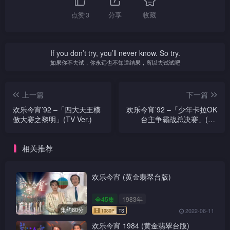
点赞
3
分享
收藏
If you don’t try, you’ll never know. So try.
如果你不去试，你永远也不知道结果，所以去试试吧
上一篇
下一篇
欢乐今宵’92 –「四大天王模
欢乐今宵’92 –「少年卡拉OK
倣大赛之黎明」(TV Ver.)
台主争霸战总决赛」(TV
Ver.)
相关推荐
欢乐今宵 (黄金翡翠台版)
全45集
1983年
集约80分
2022-06-11
欢乐今宵 1984 (黄金翡翠台版)