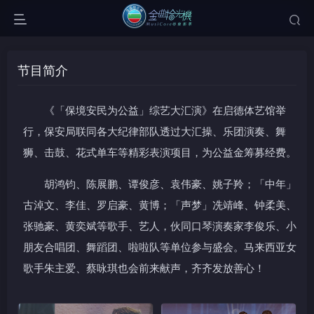
节目简介
《「保境安民为公益」综艺大汇演》在启德体艺馆举
行，保安局联同各大纪律部队透过大汇操、乐团演奏、舞
狮、击鼓、花式单车等精彩表演项目，为公益金筹募经费。
胡鸿钧、陈展鹏、谭俊彦、袁伟豪、姚子羚；「中年」
古淖文、李佳、罗启豪、黄博；「声梦」冼靖峰、钟柔美、
张驰豪、黄奕斌等歌手、艺人，伙同口琴演奏家李俊乐、小
朋友合唱团、舞蹈团、啦啦队等单位参与盛会。马来西亚女
歌手朱主爱、蔡咏琪也会前来献声，齐齐发放善心！