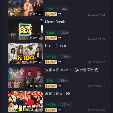
30集
1984年
集约75分
2022-07-23
Music Break
185集
2023年
集约25分
2024-01-02
K-100 (1980)
全48集
1980年
集约25分
2023-08-25
欢乐今宵 1985-86 (黄金翡翠台版)
1080P
TS
32集
1985年
集约80分
2022-09-10
群星过晒界 1991
1080P
TS
全58集
1991年
集约20-50分
2022-06-02