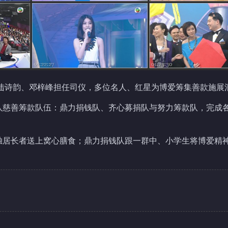
、陆诗韵、邓梓峰担任司仪，多位名人、红星为博爱筹集善款施展
队慈善筹款队伍：鼎力捐钱队、齐心募捐队与努力筹款队，完成
独居长者送上窝心膳食；鼎力捐钱队跟一群中、小学生将博爱精