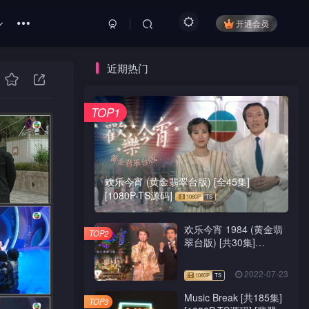
开通会员
近期热门
TOP1
欢乐今宵 (黄金翡翠台版) [全45集]
[1080P-TS源码]
欢乐今宵 1984 (黄金翡
TOP2
翠台版) [共30集]
[1080P-TS源码]
2022-07-23
Music Break [共185集]
TOP3