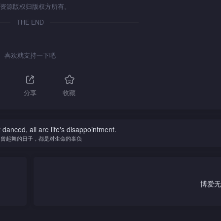
资源版权归版权方所有。
THE END
喜欢就支持一下吧
分享
收藏
danced, all are life's disappointment.
不曾起舞的日子，都是对生命的辜负
博爱无