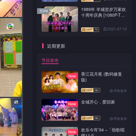
1989年 羊城贺岁万家欢
TOP8
十周年庆典 [1080P-TS
源码]
2021-07-10
近期更新
节目发布
香江花月夜 (数码修复
New
版)
早前发布
全城开心．爱回家
New
早前发布
欢乐今宵’94 –「劲歌唱
New
爆11点」