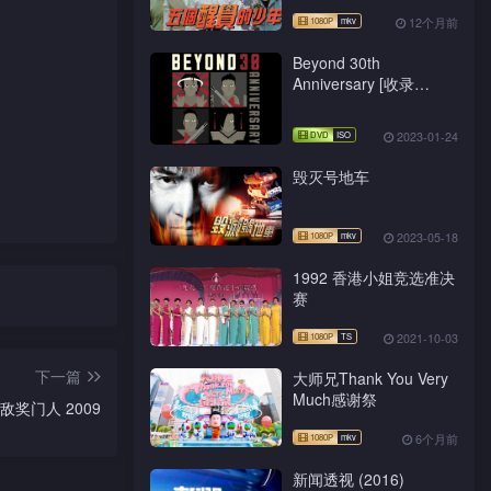
12个月前
Beyond 30th
Anniversary [收录
Beyond于无线电视的珍
贵片段]
2023-01-24
毁灭号地车
2023-05-18
1992 香港小姐竞选准决
赛
2021-10-03
下一篇
大师兄Thank You Very
Much感谢祭
敌奖门人 2009
6个月前
新闻透视 (2016)