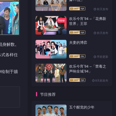
前天发布
欢乐今宵’94 –「花弗新
New
世界」王菲
前天发布
夫妻的博弈
混身解数。
各式各样任
早前更新
欢乐今宵’94 –「禁毒之
神绘制于牆
声响全城’94」
8天前发布
节目推荐
五个醒觉的少年