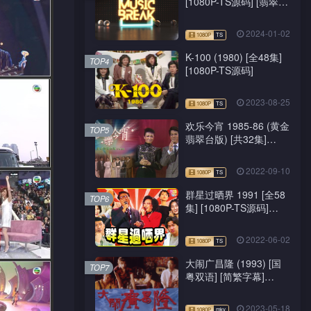
[1080P-TS源码] [翡翠
台/J2台]
2024-01-02
K-100 (1980) [全48集]
TOP4
[1080P-TS源码]
2023-08-25
欢乐今宵 1985-86 (黄金
TOP5
翡翠台版) [共32集]
[1080P-TS源码]
2022-09-10
群星过晒界 1991 [全58
TOP6
集] [1080P-TS源码]
[ATV新亚视]
2022-06-02
大闹广昌隆 (1993) [国
TOP7
粤双语] [简繁字幕]
[1080P-mkv]
2023-05-18