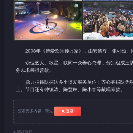
2008年《博爱欢乐传万家》，由安德尊、张可颐
众位艺人、歌星，联同一众善心总理，分别组成三
务以求筹得善款。
鼎力捐钱队探访多个博爱服务单位；齐心募捐队为
上。节目还有钟镇涛、陈慧琳、陈小春等献唱筹款。
查看更多内容，请先
登录
©
版权声明