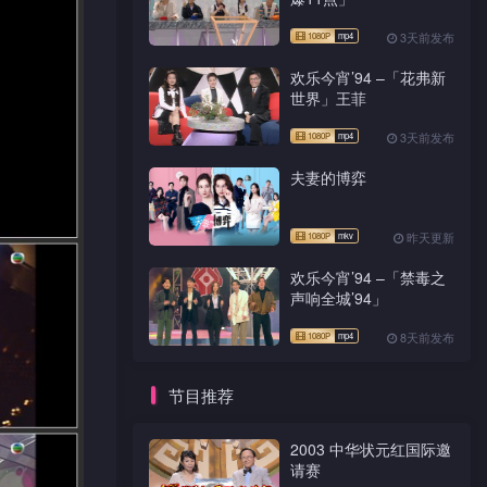
3天前发布
欢乐今宵’94 –「花弗新
世界」王菲
3天前发布
夫妻的博弈
昨天更新
欢乐今宵’94 –「禁毒之
声响全城’94」
8天前发布
节目推荐
2003 中华状元红国际邀
请赛