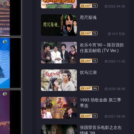
2022-04-28
咫尺疑魂
12个月前
欢乐今宵’90 – 陈百强担
任嘉宾献唱 (TV Ver.)
2023-11-03
饮马江湖
2025-08-08
1993 劲歌金曲 第三季
季选
2021-08-06
张国荣音乐电影之左右
情缘 ’99