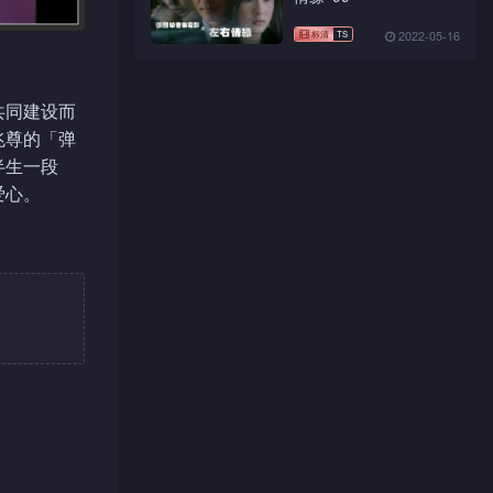
2022-05-16
共同建设而
兆尊的「弹
半生一段
爱心。