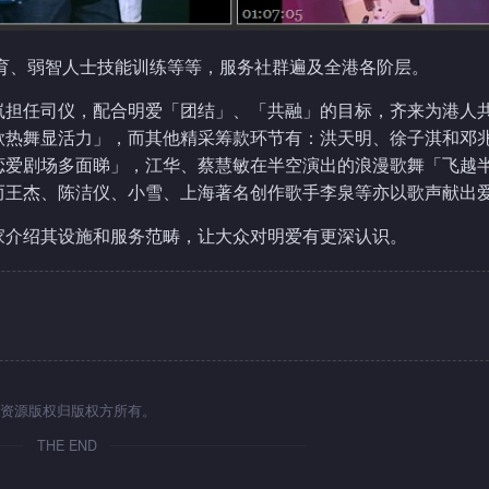
教育、弱智人士技能训练等等，服务社群遍及全港各阶层。
岚担任司仪，配合明爱「团结」、「共融」的目标，齐来为港人
歌热舞显活力」，而其他精采筹款环节有：洪天明、徐子淇和邓
恋爱剧场多面睇」，江华、蔡慧敏在半空演出的浪漫歌舞「飞越
而王杰、陈洁仪、小雪、上海著名创作歌手李泉等亦以歌声献出
家介绍其设施和服务范畴，让大众对明爱有更深认识。
资源版权归版权方所有。
THE END