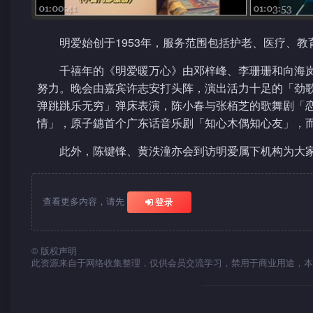
明爱始创于1953年，服务范围包括护老、医疗、
千禧年的《明爱暖万心》由邓梓峰、李珊珊和向海
努力。晚会由嘉宾许志安打头阵，演出活力十足的「劲
弹跳跳乐无穷」弹床表演，陈小春与张栢芝的歌舞剧「
情」，原子鏸首个广东话音乐剧「知心木偶知心友」，
此外，陈键锋、黄泆潼亦会到访明爱属下机构为大
查看更多内容，请先
登录
©
版权声明
此资源来自于网络收集整理，仅供会员交流学习，禁用于商业用途，本