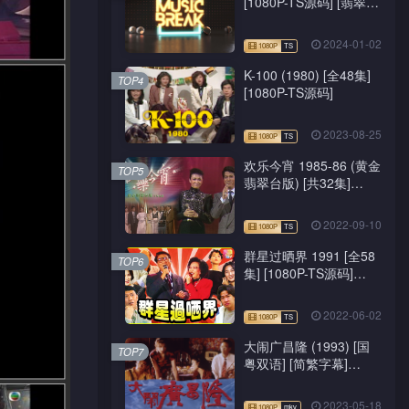
[1080P-TS源码] [翡翠
台/J2台]
2024-01-02
K-100 (1980) [全48集]
TOP4
[1080P-TS源码]
2023-08-25
欢乐今宵 1985-86 (黄金
TOP5
翡翠台版) [共32集]
[1080P-TS源码]
2022-09-10
群星过晒界 1991 [全58
TOP6
集] [1080P-TS源码]
[ATV新亚视]
2022-06-02
大闹广昌隆 (1993) [国
TOP7
粤双语] [简繁字幕]
[1080P-mkv]
2023-05-18