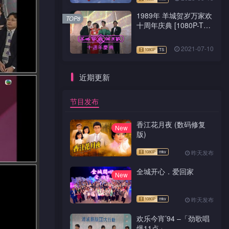
1989年 羊城贺岁万家欢
TOP8
十周年庆典 [1080P-TS
源码]
2021-07-10
近期更新
节目发布
香江花月夜 (数码修复
New
版)
昨天发布
全城开心．爱回家
New
昨天发布
欢乐今宵’94 –「劲歌唱
爆11点」