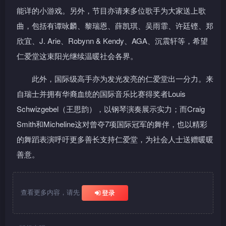
能详的小游戏。另外，节目亦请来多位歌手为大家送上歌
曲，包括有谭咏麟、黎瑞恩、薛凯琪、吴雨霏、许廷铿、郑
欣宜、J. Arie、Robynn & Kendy、AGA、沉震轩等，希望
仁爱堂这束阳光继续温暖社会各界。
此外，国际级高手亦为发光发亮的仁爱堂出一分力。来
自瑞士并拥有华裔血统的国际音乐比赛得奖者Louis
Schwizgebel（王思韵），以钢琴演奏展示实力；而Craig
Smith和Micheline这对曾夺7项国际冠军的舞伴，也以精彩
的舞蹈表演呼吁更多善长支持仁爱堂，为社会人士送赠暖暖
善意。
查看更多内容，请先
登录