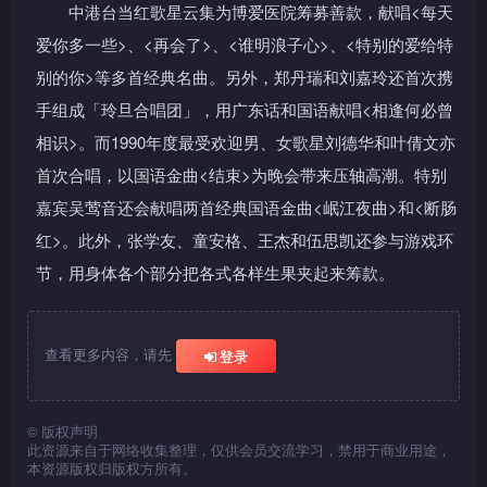
中港台当红歌星云集为博爱医院筹募善款，献唱<每天
爱你多一些>、<再会了>、<谁明浪子心>、<特别的爱给特
别的你>等多首经典名曲。另外，郑丹瑞和刘嘉玲还首次携
手组成「玲旦合唱团」，用广东话和国语献唱<相逢何必曾
相识>。而1990年度最受欢迎男、女歌星刘德华和叶倩文亦
首次合唱，以国语金曲<结束>为晚会带来压轴高潮。特别
嘉宾吴莺音还会献唱两首经典国语金曲<岷江夜曲>和<断肠
红>。此外，张学友、童安格、王杰和伍思凯还参与游戏环
节，用身体各个部分把各式各样生果夹起来筹款。
查看更多内容，请先
登录
©
版权声明
此资源来自于网络收集整理，仅供会员交流学习，禁用于商业用途，
本资源版权归版权方所有。