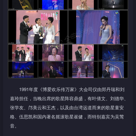
1991年度《博爱欢乐传万家》大会司仪由郑丹瑞和刘
嘉玲担任，当晚出席的歌星阵容鼎盛，有叶倩文、刘德华、
张学友、邝美云和王杰，以及由台湾远道而来的歌星童安
格、伍思凯和国内著名摇滚歌星崔健，而特别嘉宾为吴莺
音。