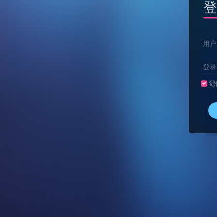
登
用户
登录
记