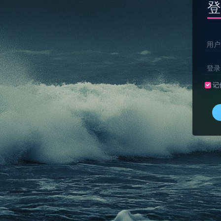
登
用户
登录
记