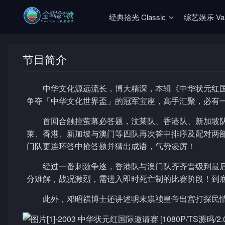
经典拾光 Classic
综艺娱乐 Vari
节目简介
中华文化源远流长，博大精深，本辑《中华状元红
争夺「中华文化世界盃」的冠军宝座，高手汇聚，必有
首回合触控萤幕必答题，汶莱队、香港队、新加坡
莱、香港、新加坡与澳门等四队再次答中排序及配对两
门队更连环答中抢答题并猜出成语，气势凌厉！
经过一番刺激争逐，香港队与澳门队齐齐晋级到最
分难解，战况激烈，需进入即时死亡制的比赛阶段！到
此外，邓昭祺博士还讲述明末祟祯皇帝出宫打探民