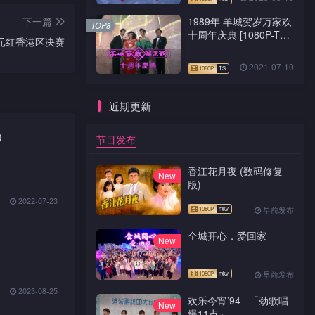
1989年 羊城贺岁万家欢
下一篇
TOP8
十周年庆典 [1080P-TS
状元红香港区决赛
源码]
2021-07-10
近期更新
)
节目发布
香江花月夜 (数码修复
New
版)
2022-07-23
早前发布
全城开心．爱回家
New
早前发布
2023-08-25
欢乐今宵’94 –「劲歌唱
New
爆11点」