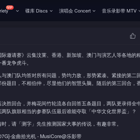
VIP
ety
碟库 Discs
演唱会 Concert
音乐录影带 MTV
国际邀请赛》云集汶莱、香港、新加坡、澳门与演艺人等各地的
一番龙争虎斗。
队与澳门队均答对所有问题，势均力敌，形势紧凑。紧接的第二
部份题目，不相伯仲，尽显他们的智慧头脑。随后的第三回合，
后决胜回合，并梅花间竹轮流各自回答五条题目，两队更录得全
底两队旗鼓相当的参赛队伍最后谁能夺取「中华文化世界盃」？
情时，请「测字」先生推测国家大事的传说，有趣非常。