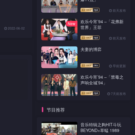
前天发布
欢乐今宵’94 –「花弗新
New
世界」王菲
2022-06-02
前天发布
夫妻的博弈
早前更新
欢乐今宵’94 –「禁毒之
声响全城’94」
7天前发布
1080P
TS
节目推荐
音乐特辑之夠HIT斗玩
BEYOND+草蜢 1989