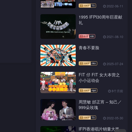
2022-06-11
1995 IFPI30周年巨星献
礼
1080P
TS
2021-08-10
青春不要脸
2025-07-24
FIT 仔 FIT 女大本营之
1080P
TS
小小运动会
8个月前
周慧敏 邰正宵 – 知己／
999朵玫瑰
2022-05-30
IFPI香港唱片销量大奖