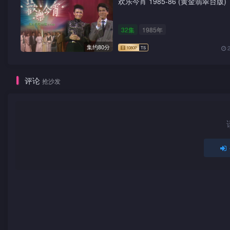
欢乐今宵 1985-86 (黄金翡翠台版)
32集
1985年
集约80分
评论
抢沙发
1080P
TS