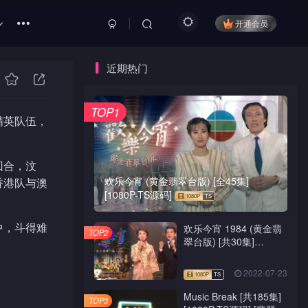
开通会员
近期热门
TOP1
精英队伍，
回合，汶
欢乐今宵 (黄金翡翠台版) [全45集]
香港队与澳
[1080P-TS源码]
中，斗得难
欢乐今宵 1984 (黄金翡
TOP2
翠台版) [共30集]
[1080P-TS源码]
2022-07-23
Music Break [共185集]
TOP3