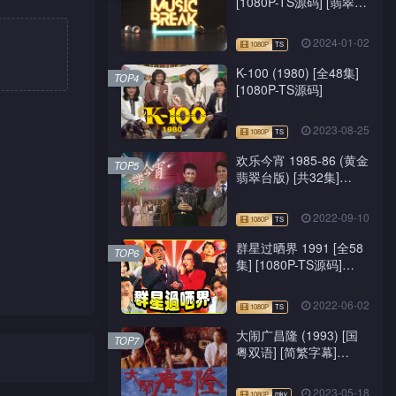
[1080P-TS源码] [翡翠
台/J2台]
2024-01-02
K-100 (1980) [全48集]
TOP4
[1080P-TS源码]
2023-08-25
欢乐今宵 1985-86 (黄金
TOP5
翡翠台版) [共32集]
[1080P-TS源码]
2022-09-10
群星过晒界 1991 [全58
TOP6
集] [1080P-TS源码]
[ATV新亚视]
2022-06-02
大闹广昌隆 (1993) [国
TOP7
粤双语] [简繁字幕]
[1080P-mkv]
2023-05-18