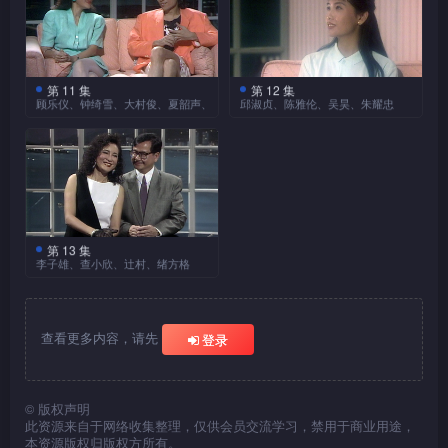
三级制法例，会对色情片片商
港极具影响力的电影人，大谈
黄锦燊恋爱经验丰富，又是否
圭、温哥华的生活。二人表示
乐圈，发展傢俱生意？威利因
对选择伴侣的要求越高，并自
带来什么影响？方荣焯则讲述
趣闻及对电影的看法。导演严
认同？
两地民风纯朴，但生活节奏
长期往返中、港两地工作，经
爆曾被家人、好友介绍“相
三级“夜报”当年的运作及版面
浩经常游走中、港、台三地工
慢、做事效率低，巴拉圭人甚
常与内地人接触，对内地人可
睇”，可有成功故事？她又怎
内容，从中回顾不少香港当年
作，接触过不少神奇的事情，
至有回家午睡的习惯；而温哥
有另一番看法？威利笑言做生
样看待抛妻弃子的男人？
的社会风貌，又何止是色情般
除了曾随武当派师父学艺，惊
华的华侨生活则以打麻雀、上
第 11 集
第 12 集
意只为生计，真正的人生理
在荷里活大展拳脚的吴思
刘德华被誉为最勤力男星
顾乐仪、钟绮雪、大村俊、夏韶声、郑烱坚
邱淑贞、陈雅伦、吴昊、朱耀忠
简单？节目还会送上多段日本
见师父打坐时凌空上升，还曾
茶楼为主，甚是悠闲。黎永强
想，还是希望在演艺事业上发
远，分享在外国拍摄电影的经
的，原来在未红时已四出找
及欧美色情片片段。
被气功师张宝胜治癒脚患等
相信“空中小姐”是无数女
又兴高采烈地大谈在温哥华酒
本集《零时话风情》请来
热发光。专门描写上流社会人
验及喜用新人的原因；而有
“秘捞”，曾担任伴舞、酒廊歌
等，印象有多深刻？
士的梦想职业，就连主持白韵
吧的“有味”见闻，是什么难忘
艺人邱淑贞、陈雅伦、监制吴
士及生活的女作家西茜凰，大
“学生王子”之称的邓光荣，则
手，过程中有何点滴？刘德华
琴亦曾任职，今集她联同机舱
画面？
昊及外游经理朱耀忠，分别畅
谈创作灵感、笔名由来、作品
畅谈当年以演员身份出道到担
坦言娱乐圈竞争较以往大，故
服务员钟绮雪、荣获1988年国
谈“新紥”艺人所面对的问题、
中没有办公室情慾题材的原
任监制的经过、心态。邓光荣
涉足商界，与好友合伙投资饮
际航空小姐的顾乐仪，一同尽
香港公寓演变史及外国酒店趣
因。
贯彻爽朗个性，毫不讳言表示
食、发廊、制衣生意。最后，
诉“空姐”生涯的喜乐。两位“空
闻。在初登萤幕的新演员身
制作电影以收益为主要考虑因
两位美女张采眉、张荪薇分享
姐”坦言享受工作，可会以此
上，不时出现知名度与收入不
第 13 集
素，而且不会主力栽培新人，
接著，主持请来拍卖行估
女追男心得，单凭眼神便可引
至于香港公寓、宾馆历
李子雄、查小欣、辻村、绪方格
为长久职业？
相称的问题，陈雅伦、邱淑贞
可见这两位电影制作人截然不
价官大村俊，介绍拍卖行的运
发男士的主动。二人又有什么
史，就要由战前及战后分别讲
本集《零时话风情》请来
分别表示曾向公司借钱，及跟
同的个性、特质。
作、中国工艺品和陶瓷的估价
男女相处之道，维繫长久的感
起，到底这些由板间房组成的
四位来自不同行业的嘉宾，包
姊妹互相交换衣服穿著，以解
方法等等，或许会为大家寻获
情发展？一众适婚年龄的女士
客栈，如何演变成被称为“偷
括因警匪片冒起的演员李子
决收入与支出不平衡的苦况。
查看更多内容，请先
重要线索，发掘家中珍贵物
不容错过！
情圣地”的别墅？且听吴昊细
登录
雄；分别任职旅游推广人员、
出道后自然受到公众关注，影
品。最后，经常接触不可思议
述。外游经理朱耀忠分享各地
航空公司营业经理的居港日本
响私人生活及空间，她们于两
事件的夏韶声，亲述五度遇见
旅客于外国酒店发生的趣闻，
人辻村、绪方格，及娱乐周刊
者之间如何作出取捨？
同一灵体的经历，并由超心理
及各地酒店出现的色情服务，
总编查小欣。李子雄当年从安
©
版权声明
研究学者郑烱坚作出专业分
定居在香港的日本人，对
可谓有趣兼“有味”！
此资源来自于网络收集整理，仅供会员交流学习，禁用于商业用途，
定的政府公务员转战薪金没有
析。到底超心理学如何解释灵
本地人有什么感觉？他们在晚
本资源版权归版权方所有。
保障的电影圈，一路走来可曾