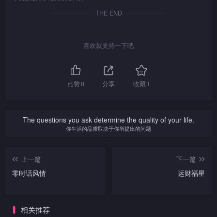
体？世间有哪四种与鬼接触的
上喜欢到哪里消遣？绪方格与
后悔？他凭藉怎样的信念，坚
THE END
方式？
辻村离乡别井多时，又可有思
决迈步向前？若然无法在演艺
乡之情？专门揭露艺人私隐的
界闯出名堂，他又可曾想过后
娱乐周刊总编查小欣，面对主
路？
持白韵琴的众多负面指责，如
喜欢就支持一下吧
何“见招拆招”？查小欣的团队
又透过什么途径“刮料”？如此
精采的“加料”内容，为节目画
上完美句号。
点赞
0
分享
收藏
1
The questions you ask determine the quality of your life.
你生活的品质取决于你所提出的问题
上一篇
下一篇
零时话风情
运财福星
相关推荐