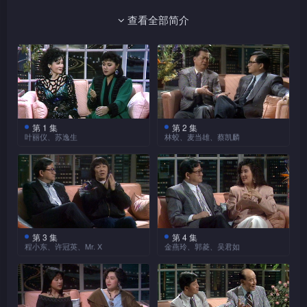
东、吴君如、金燕玲、郭菱、惠英红、关德兴、叶蒨文、严
查看全部简介
浩、吴思远、邓光荣、刘德华等多位知名演艺人、影视工作
者，还有来自各行各业的嘉宾，如战地记者苏逸生、魔术师
Mr. X、作家西茜凰、拍卖行估价官大村俊、外游经理朱耀
忠、娱乐周刊总编查小欣、机舱服务员顾乐仪、钟绮雪等
等，与主持「零时话风情」。
第 1 集
第 2 集
叶丽仪、苏逸生
林蛟、麦当雄、蔡凯麟
本集《零时话风情》分别
老牌影星林蛟入行多年，
专访了著名歌手叶丽仪及香港
演过无数电影、电视剧，更经
战地记者苏逸生。众所周知，
常亲身上阵，拍摄高难度动作
当年叶丽仪凭一曲<上海滩>走
场面，当中有什么难忘演出？
红，但对于她在未红之前的种
多才多艺的林蛟，在戏行收纳
种经历，观众又知道多少？叶
不少门生，与哪两位的师徒感
丽仪细谈当年放弃香港家庭，
情最深厚？他还会细谈转行写
第 3 集
第 4 集
苏逸生走上战场採访俨如
影视制作人麦当雄的作品
程小东、许冠英、Mr. X
金燕玲、郭菱、吴君如
独自勇闯英国发展，至走红后
马经的原因及“睇马”心得。
军人一样，随时受到生命威
多以警匪片、风尘片为主，被
寻获第二段婚姻的心路历程。
本集《零时话风情》请来
今集请来三位时代女性，
胁，亦见尽战场上的悲欢离
外界以“男盗女娼”形容。今集
三位嘉宾，首先出场的是“爱
分别是爱情生活多采多姿的金
合、生离死别，难怪得到比一
麦当雄大驾光临，竟被主持白
车之人”程小东。程小东在未
燕玲、已为人母的郭菱，及曾
般人多的体会！一句“一定要
韵琴“大迫供”，先后被追问在
成为出色武术指导之前，已经
十分喜爱“的士高”夜生活的吴