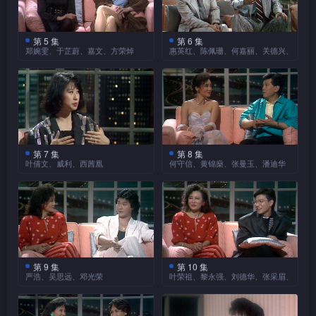
活著回来”的口号，不但燃亮
戏外戏内有心折磨女性的原因
常改装、卖买汽车，他亦笑言
君如。金燕玲、郭菱率先大谈
他的归家决心，亦展示了人生
和心理、“大男人”的定义、喜
喜欢靓车多过靓女，现时他拥
对同居生活的看法，认为这种
前港姐蔡凯麟不但细谈参
的勇气，究竟战地记者的工作
欢与年轻女生交往的原因等
有多少辆汽车？程小东因过度
选港姐后对模特儿工作的好处
生活模式能让女性得到更大自
第 5 集
第 6 集
如何“非一般”？且听苏逸生细
接著，喜剧演员许冠英亮
等。麦当雄坦言虽然开始过无
接著，吴君如大谈当年醉
郑婉雯、于芷蔚、嘉文、方荣焯
惠英红、陈佩珊、何嘉丽、关德兴、黎永
爱车被狄龙嘲为“车奴”，究竟
及工作点滴，还偕同两位模特
由度，去享受婚姻生活。金燕
诉工作点滴、战地装备及刻骨
相节目，大谈参演哥哥许冠文
数情缘，但无奈仍未遇上真心
心“的士高”夜生活的原因，及
“病情”有多严重？
今集以色情为主题，请来
儿送上泳装示范表演，观众岂
玲、郭菱及主持白韵琴又可会
本集《零时话风情》请来
铭心的往事。
执导电影的感受及拍摄时被哥
去爱的人！
一次被醉酒男士骚扰的经历，
艳情片女角郑婉雯、于芷蔚、
能错过！
认同一纸婚书是责任的保证？
影星惠英红、陈佩珊、前电台
哥“搵笨”的难忘故事，趣味十
并大爆曾志伟、刘嘉玲、曾华
色情片推广人员嘉文及三级
DJ何嘉丽、关德兴与徒弟黎永
足。谈到哥哥与弟弟许冠杰的
倩、梅艳芳等多位艺人醉酒后
“夜报”始创人方荣焯四位嘉
强，分别畅谈拍摄武打片辛
演艺事业比自己出色，许冠英
的百态，为喜好打听娱乐消息
宾，深入探讨多个与色情有关
酸、主持电台节目点滴、驱邪
坦言有压力，但为他们感到自
的观众，送上绘声绘影的精彩
的行业。
至于魔术师MR. X不但即
故事等。香港电影一向以男演
豪。
报道。另外，主持白韵琴、卢
场示范他认为的好魔术及坏魔
员为主导，而且电影颁奖礼亦
第 7 集
第 8 集
无论世界电影如何发展，
大伟请来多位外籍模特儿，即
何嘉丽离开电台主持工
叶倩文、威利、西茜凰
何守信、黄锦燊、张曼玉、潘迪华
术，还忆述在外埠表演的惊险
似乎较轻视功夫片，经常不被
彷彿永远少不了反映原始人性
席示范多套新款内衣。
作，转投歌唱事业，感受如
经历，竟要自认懂得巫术才可
今集请来歌手叶倩文、已
提名之外，亦被视作没有内
今集请来四位嘉宾探讨对
的色情片，不少为“上位”，梦
何？主持电台节目期间留下什
脱险，情况有多危急？不说不
转营傢俱生意的威利和女作家
涵，武打片女星惠英红对此有
现代爱情的看法，先有风度翩
想一夜成名的少女，义无反顾
么难忘回忆？她在深宵时份为
知，原来不同国家的人民欣赏
西茜凰，透过不同人生阅历，
何看法？陈佩珊又对演绎什么
翩的何守信、黄锦燊，代表男
地当上了艳情片的女角。郑婉
节目录音时遇到不可思议的事
魔术的角度大有不同，哪国的
启发观众对人性的了解及反
戏份最感困难？
方分享心底的爱情观；后有代
雯、于芷蔚透露在拍摄期间被
件，更要拜过四方才能顺利继
观众最难讨好？
思。叶倩文四岁由台湾移民加
表青春少艾发表新一代意见的
对手“抽水”，有何辛酸？家人
续工作，过程有多离奇？而正
拿大生活，怎样看待中、西方
嘉文介绍了香港色情片的
张曼玉，再有潘迪华代表成熟
对她们的决定可有大力反对？
气逼人的关德兴师傅，又遇过
主要来源地，当中日本色情片
的文化及风俗人情？她认为外
大方的女士，跟观众“谈情说
第 9 集
第 10 集
两人又可曾后悔参演艳情片？
威利甫登场即弹起钢琴与
什么灵异事件？关师傅坦言有
另外，“女神”张曼玉除了
严浩、吴思远、邓光荣
叶荣祖、黎永强、刘德华、张采眉、张荪
在美感稍胜一筹。负责推广色
国人常挂在口边的爱，实际不
爱”。何守信曾有“花王”之称，
主持卢大伟合唱一小段英语情
驱邪大咒护身，更为弟子驱
大谈新世代的恋爱习性，还透
情片的嘉文，构思片名时如何
比中国人深厚，到底两者对亲
本集《零时话风情》请来
原来非常讨厌一脚踏几船的做
电影人叶荣祖、黎永强率
歌，可见威利的歌唱功架依
邪，有何来龙去脉？今集话题
露自己的爱情观。至于风韵犹
有效地吸引观众？若推行电影
情的看法有何不同？
严浩、吴思远、邓光荣三位在
法，认为爱情应专一、平等。
先亮相节目，各自分享在巴拉
旧，但他当初为何选择离开娱
引人入胜，观众岂能错过！
存的潘迪华，则坦言人越成熟