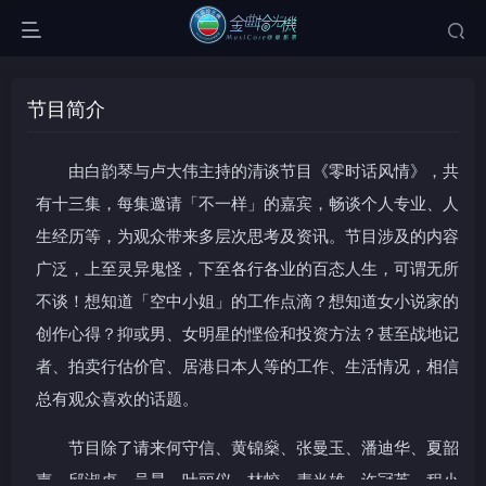
节目简介
由白韵琴与卢大伟主持的清谈节目《零时话风情》，共
有十三集，每集邀请「不一样」的嘉宾，畅谈个人专业、人
生经历等，为观众带来多层次思考及资讯。节目涉及的内容
广泛，上至灵异鬼怪，下至各行各业的百态人生，可谓无所
不谈！想知道「空中小姐」的工作点滴？想知道女小说家的
创作心得？抑或男、女明星的悭俭和投资方法？甚至战地记
者、拍卖行估价官、居港日本人等的工作、生活情况，相信
总有观众喜欢的话题。
节目除了请来何守信、黄锦燊、张曼玉、潘迪华、夏韶
声、邱淑贞、吴昊、叶丽仪、林蛟、麦当雄、许冠英、程小