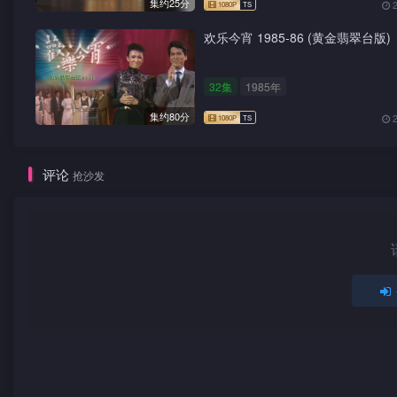
集约25分
欢乐今宵 1985-86 (黄金翡翠台版)
32集
1985年
集约80分
评论
抢沙发
1080P
TS