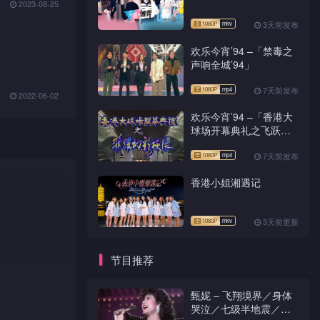
2023-08-25
3天前发布
欢乐今宵’94 –「禁毒之
声响全城’94」
7天前发布
2022-06-02
欢乐今宵’94 –「香港大
球场开幕典礼之飞跃幻
彩极限」
7天前发布
香港小姐湘遇记
3天前更新
节目推荐
1080P
TS
甄妮 – 飞翔境界／身体
哭泣／七级半地震／We