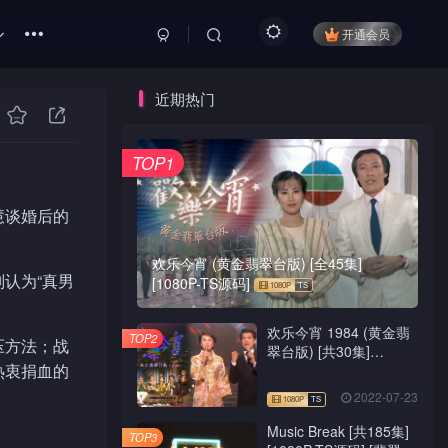
开通会员
近期热门
TOP1
慧谈婚后的
欢乐今宵 (黄金翡翠台版) [全45集]
认为“真男
[1080P-TS源码]
欢乐今宵 1984 (黄金翡
TOP2
压方法；战
翠台版) [共30集]
热衷捐血的
[1080P-TS源码]
2022-07-23
Music Break [共185集]
TOP3