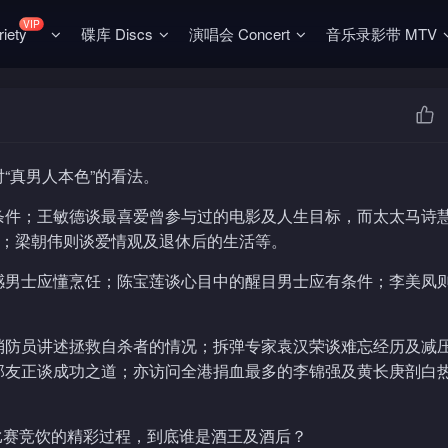
VIP
ety
碟库 Discs
演唱会 Concert
音乐录影带 MTV
“真男人本色”的看法。
条件；王敏德谈最喜爱曾参与过的电影及人生目标，而太太马诗
质；梁朝伟则谈爱情观及退休后的生活等。
感男士应懂烹饪；陈宝莲谈心目中的醒目男士应有条件；李美凤则
消防员讲述拯救自杀者的情况；拆弹专家袁汉荣谈难忘经历及减
邬友正谈成功之道；亦访问全港捐血最多的李锦强及黄长庚剖白
组比赛竞饮的精彩过程，到底谁是酒王及酒后？