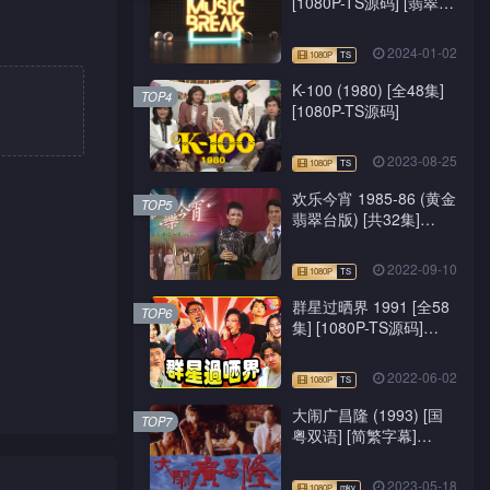
[1080P-TS源码] [翡翠
台/J2台]
2024-01-02
K-100 (1980) [全48集]
TOP4
[1080P-TS源码]
2023-08-25
欢乐今宵 1985-86 (黄金
TOP5
翡翠台版) [共32集]
[1080P-TS源码]
2022-09-10
群星过晒界 1991 [全58
TOP6
集] [1080P-TS源码]
[ATV新亚视]
2022-06-02
大闹广昌隆 (1993) [国
TOP7
粤双语] [简繁字幕]
[1080P-mkv]
2023-05-18