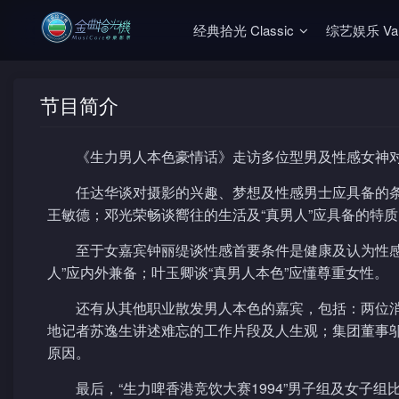
经典拾光 Classic
综艺娱乐 Vari
节目简介
《生力男人本色豪情话》走访多位型男及性感女神对
任达华谈对摄影的兴趣、梦想及性感男士应具备的
王敏德；邓光荣畅谈嚮往的生活及“真男人”应具备的特
至于女嘉宾钟丽缇谈性感首要条件是健康及认为性
人”应内外兼备；叶玉卿谈“真男人本色”应懂尊重女性。
还有从其他职业散发男人本色的嘉宾，包括：两位
地记者苏逸生讲述难忘的工作片段及人生观；集团董事
原因。
最后，“生力啤香港竞饮大赛1994”男子组及女子