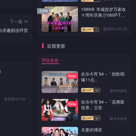
1989年 羊城贺岁万家欢
TOP8
十周年庆典 [1080P-TS
源码]
下一篇
2021-07-10
4 台庆趣剧连环赏
近期更新
节目发布
)
欢乐今宵’94 –「劲歌唱
New
爆11点」
昨天发布
2022-07-23
欢乐今宵’94 –「花弗新
New
世界」王菲
昨天发布
夫妻的博弈