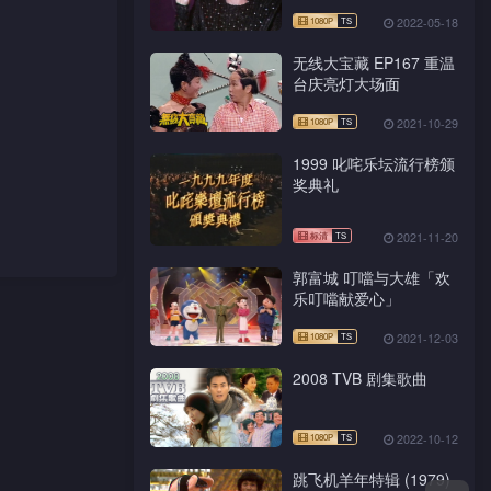
Are The World／明天会
更好
2022-05-18
无线大宝藏 EP167 重温
台庆亮灯大场面
2021-10-29
1080P
TS
1999 叱咤乐坛流行榜颁
奖典礼
2021-11-20
郭富城 叮噹与大雄「欢
乐叮噹献爱心」
2021-12-03
1080P
TS
2008 TVB 剧集歌曲
2022-10-12
跳飞机羊年特辑 (1979)