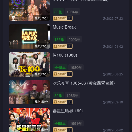
30集
1984年
集约75分
2022-07-23
Music Break
185集
2023年
集约25分
2024-01-02
K-100 (1980)
全48集
1980年
集约25分
2023-08-25
欢乐今宵 1985-86 (黄金翡翠台版)
1080P
TS
32集
1985年
集约80分
2022-09-10
群星过晒界 1991
1080P
TS
全58集
1991年
集约20-50分
2022-06-02