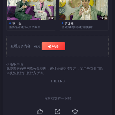
10:03
09:56
第 1 集
第 2 集
型男品评港姐花旦的蜕变
型男拆解参选港姐的顾虑
2010年度香港小姐竞选即
由港姐出身的艺人焕发香
将举行，四位型男主持郑嘉
港小姐精神，在演艺事业上不
颖、马浚伟、马国明、洪天明
断学习和坚持求变，令曾与她
查看更多内容，请先
登录
逐一品评曾与他们合作的香港
们合作的四位型男主持深感佩
小姐，包括陈茵薇、李诗韵、
服。今集，郑嘉颖、马浚伟、
佘诗曼、郭羡妮、胡杏儿、徐
马国明、洪天明继续畅谈港姐
子珊等，并见证她们由港姐晋
竞选，并拆解女士们对参选港
©
版权声明
此资源来自于网络收集整理，仅供会员交流学习，禁用于商业用途，
升为一线花旦的成长蜕变。他
姐的顾虑。面对传媒追访、负
本资源版权归版权方所有。
们一致认同港姐训练有利于娱
面新闻，有何应对方法？即使
乐圏发展，而嘉颖认为由港姐
未能晋身三甲，无阻日后星途
THE END
出身的艺人，多具专业精神、
发展；而亦有不少有意参选
刻苦耐劳，还有什么独到观
者，未能跨过在众目睽睽下穿
感？而对于佘诗曼、胡杏儿、
泳装的心理关口！众位型男轻
喜欢就支持一下吧
郭羡妮、徐子珊等港姐由初入
松妙论，一一化解疑虑；并呼
行到最近的表现，各位俊男又
吁具条件的女士积极参与选美
有什么评价？
盛事，散发光芒。