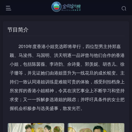
节目简介
2010年度香港小姐竞选即将举行，四位型男主持郑嘉
颖、马浚伟、马国明、洪天明逐一品评曾与他们合作的香港
小姐，包括陈茵薇、李诗韵、佘诗曼、郭羡妮、胡杏儿、徐
子珊等，并见证她们由港姐晋升为一线花旦的成长蜕变。主
持们一致认同港姐训练是难能可贵的体验，感受到拍档身上
所发挥的香港小姐精神，令其在演艺事业上不断学习和坚持
求变；又一一拆解参选港姐的顾虑；并呼吁具条件的女士把
握机会积极参与选美盛事，散发光芒。