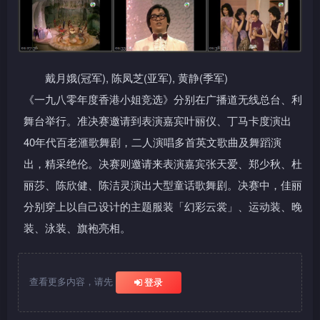
戴月娥(冠军), 陈凤芝(亚军), 黄静(季军)
《一九八零年度香港小姐竞选》分别在广播道无线总台、利
舞台举行。准决赛邀请到表演嘉宾叶丽仪、丁马卡度演出
40年代百老滙歌舞剧，二人演唱多首英文歌曲及舞蹈演
出，精采绝伦。决赛则邀请来表演嘉宾张天爱、郑少秋、杜
丽莎、陈欣健、陈洁灵演出大型童话歌舞剧。决赛中，佳丽
分别穿上以自己设计的主题服装「幻彩云裳」、运动装、晚
装、泳装、旗袍亮相。
查看更多内容，请先
登录