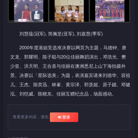
刘慧蕴(冠军), 简佩坚(亚军), 刘嘉慧(季军)
2000年度港姐竞选准决赛以网页为主题，马德钟、唐
文龙、郭耀明、陈子聪与20位佳丽舞蹈演出，邓浩光、樊
少皇、洪天明、王合喜与佳丽在澳洲悉尼上山下海拍摄外
景。决赛以「星际选美」为题，表演嘉宾请来刘德华、容祖
儿、王杰、陈奕迅、林峯、黄宗泽、郭羡妮、原子鏸、邓健
泓、刘恺威、陈晓东。佳丽互赠纪念品，场面感动。
查看更多内容，请先
登录