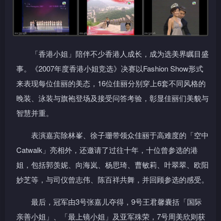
「香港小姐」陪伴不少香港人成长，成为选美界瞩目盛
事。《2007年度香港小姐竞选》决赛以Fashion Show形式
来表现每位佳丽的美态，16位佳丽分别穿上6套不同风格的
晚装、泳装与旗袍登场及接受问答考验，彰显佳丽们美貌与
智慧并重。
表演嘉宾除林峯、徐子珊带领众佳丽于高难度的「空中
Catwalk」亮相外，还邀请了过往十年，十位曾参选的港
姐，包括郭羡妮、向海岚、杨思琦、曹敏莉、叶翠翠、欧阳
妙芝等，与司仪曾志伟、陈百祥共舞，并回顾参选的感受。
最后，冠军由3号张嘉儿夺得，9号王君馨囊括「国际
亲善小姐」、「最上镜小姐」及亚军殊荣，7号周美欣则获