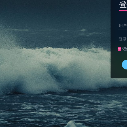
登
用户
登录
记