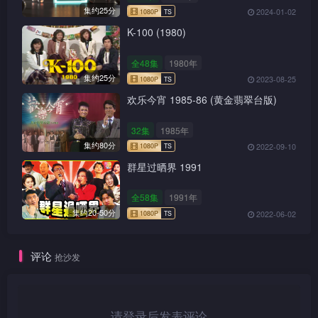
集约25分
2024-01-02
K-100 (1980)
全48集
1980年
集约25分
2023-08-25
欢乐今宵 1985-86 (黄金翡翠台版)
32集
1985年
集约80分
2022-09-10
1080P
TS
群星过晒界 1991
全58集
1991年
集约20-50分
2022-06-02
1080P
TS
评论
抢沙发
请登录后发表评论