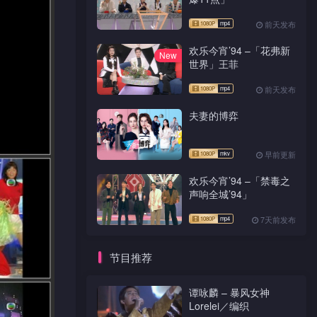
前天发布
欢乐今宵’94 –「花弗新
New
世界」王菲
前天发布
夫妻的博弈
早前更新
欢乐今宵’94 –「禁毒之
声响全城’94」
7天前发布
节目推荐
谭咏麟 – 暴风女神
Lorelei／编织