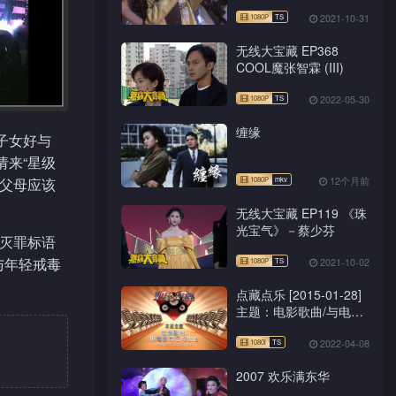
2021-10-31
无线大宝藏 EP368
COOL魔张智霖 (III)
2022-05-30
缠缘
子女好与
请来“星级
12个月前
错父母应该
无线大宝藏 EP119 《珠
光宝气》－蔡少芬
绎灭罪标语
与年轻戒毒
2021-10-02
点藏点乐 [2015-01-28]
主题：电影歌曲/与电影
同名的歌曲
2022-04-08
2007 欢乐满东华