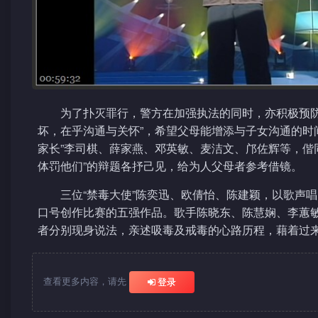
为了扑灭罪行，警方在加强执法的同时，亦积极预
坏，在乎沟通与关怀”，希望父母能增添与子女沟通的时
家长”李司棋、薛家燕、邓英敏、麦洁文、邝佐辉等，偕
体罚他们”的辩题各抒己见，给为人父母者参考借镜。
三位“禁毒大使”陈奕迅、欧倩怡、陈建颖，以歌声
口号创作比赛的五强作品。歌手陈晓东、陈慧娴、李蕙
者分别现身说法，亲述吸毒及戒毒的心路历程，藉着过
查看更多内容，请先
登录