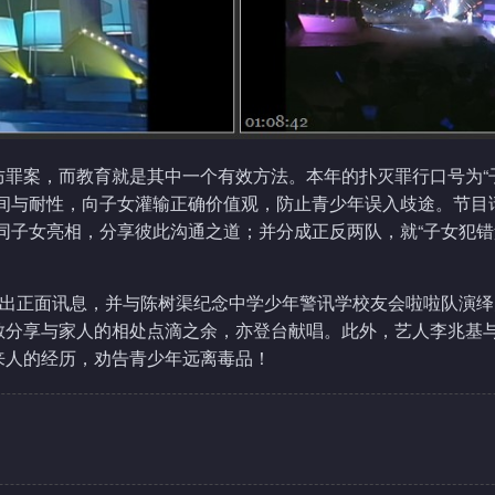
防罪案，而教育就是其中一个有效方法。本年的扑灭罪行口号为“
间与耐性，向子女灌输正确价值观，防止青少年误入歧途。节目
同子女亮相，分享彼此沟通之道；并分成正反两队，就“子女犯
唱出正面讯息，并与陈树渠纪念中学少年警讯学校友会啦啦队演
敏分享与家人的相处点滴之余，亦登台献唱。此外，艺人李兆基
来人的经历，劝告青少年远离毒品！