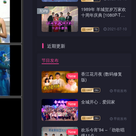
1989年 羊城贺岁万家欢
TOP8
十周年庆典 [1080P-TS
源码]
2021-07-10
近期更新
节目发布
香江花月夜 (数码修复
New
版)
早前发布
全城开心．爱回家
New
早前发布
欢乐今宵’94 –「劲歌唱
New
爆11点」