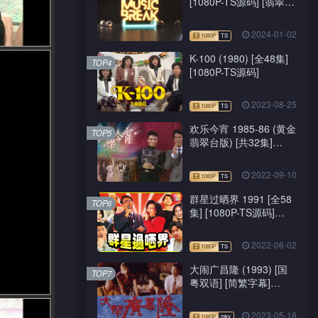
[1080P-TS源码] [翡翠
台/J2台]
2024-01-02
K-100 (1980) [全48集]
TOP4
[1080P-TS源码]
2023-08-25
欢乐今宵 1985-86 (黄金
TOP5
翡翠台版) [共32集]
[1080P-TS源码]
2022-09-10
群星过晒界 1991 [全58
TOP6
集] [1080P-TS源码]
[ATV新亚视]
2022-06-02
大闹广昌隆 (1993) [国
TOP7
粤双语] [简繁字幕]
[1080P-mkv]
2023-05-18