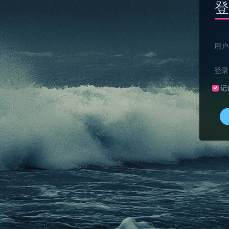
登
用户
登录
记